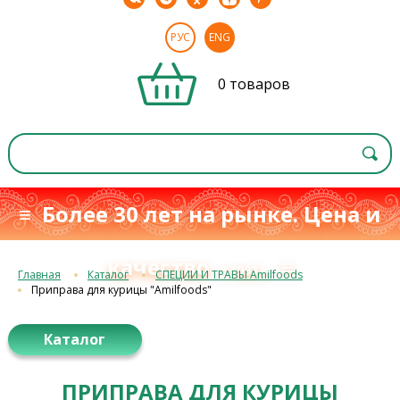
РУС
ENG
0 товаров
≡ Более 30 лет на рынке. Цена и
качество
≡
с 1993 г.
Главная
Каталог
СПЕЦИИ И ТРАВЫ Amilfoods
Приправа для курицы "Amilfoods"
Каталог
ПРИПРАВА ДЛЯ КУРИЦЫ