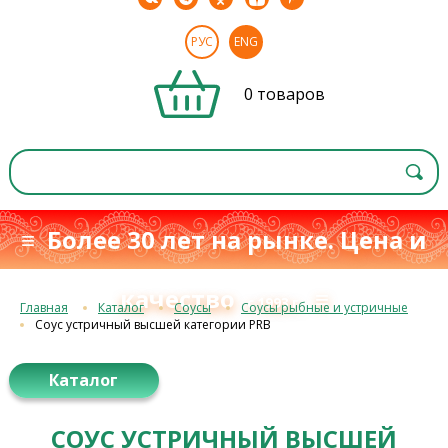
РУС
ENG
0 товаров
≡ Более 30 лет на рынке. Цена и
качество
≡
с 1993 г.
Главная
Каталог
Соусы
Соусы рыбные и устричные
Соус устричный высшей категории PRB
Каталог
СОУС УСТРИЧНЫЙ ВЫСШЕЙ