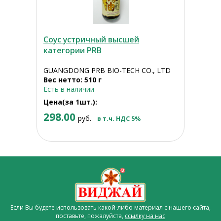
Соус устричный высшей
категории PRB
GUANGDONG PRB BIO-TECH CO., LTD
Вес нетто: 510 г
Есть в наличии
Цена(за 1шт.):
298.00
руб.
в т.ч. НДС 5%
Если Вы будете использовать какой-либо материал с нашего сайта,
поставьте, пожалуйста,
ссылку на нас