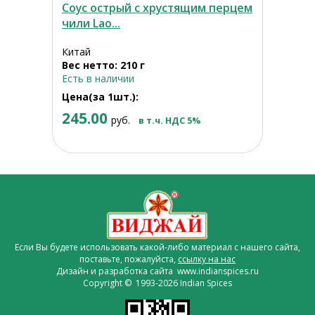
Соус острый с хрустящим перцем
чили Lao...
Китай
Вес нетто: 210 г
Есть в наличии
Цена(за 1шт.):
245.00
руб.
в т.ч. НДС 5%
Если Вы будете использовать какой-либо материал с нашего сайта,
поставьте, пожалуйста,
ссылку на нас
Дизайн и разработка сайта www.indianspices.ru
Copyright © 1993-2026 Indian Spices