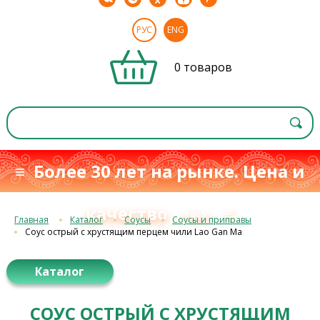
РУС
ENG
0 товаров
≡ Более 30 лет на рынке. Цена и
качество
≡
с 1993 г.
Главная
Каталог
Соусы
Соусы и приправы
Соус острый с хрустящим перцем чили Lao Gan Ma
Каталог
СОУС ОСТРЫЙ С ХРУСТЯЩИМ