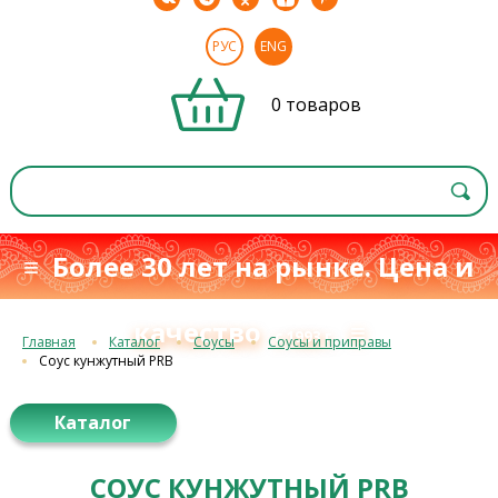
РУС
ENG
0 товаров
≡ Более 30 лет на рынке. Цена и
качество
≡
с 1993 г.
Главная
Каталог
Соусы
Соусы и приправы
Соус кунжутный PRB
Каталог
СОУС КУНЖУТНЫЙ PRB