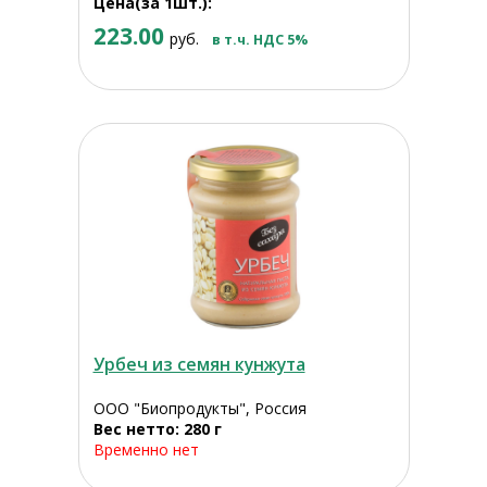
Цена(за 1шт.):
223.00
руб.
в т.ч. НДС 5%
Урбеч из семян кунжута
ООО "Биопродукты", Россия
Вес нетто: 280 г
Временно нет