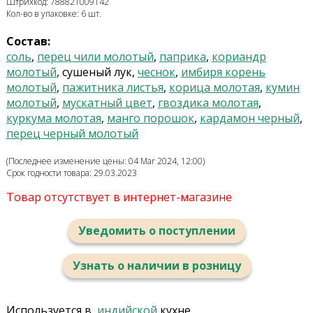
Штрихкод: 788821009142
Кол-во в упаковке: 6 шт.
Состав:
соль
,
перец чили молотый
,
паприка
,
кориандр
молотый
, сушеный лук,
чеснок
,
имбиря корень
молотый
,
пажитника листья
,
корица молотая
,
кумин
молотый
,
мускатный цвет
,
гвоздика молотая
,
куркума молотая
,
манго порошок
,
кардамон черный
,
перец черный молотый
(Последнее изменение цены: 04 Mar 2024, 12:00)
Срок годности товара: 29.03.2023
Товар отсутствует в интернет-магазине
Уведомить о поступлении
Узнать о наличии в розницу
Используется в
индийской
кухне