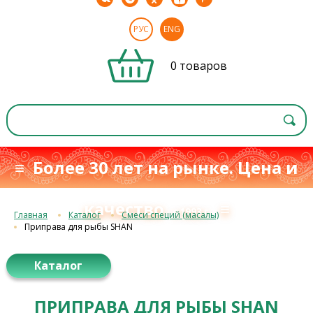
РУС
ENG
0 товаров
≡ Более 30 лет на рынке. Цена и
качество
≡
с 1993 г.
Главная
Каталог
Смеси специй (масалы)
Приправа для рыбы SHAN
Каталог
ПРИПРАВА ДЛЯ РЫБЫ SHAN