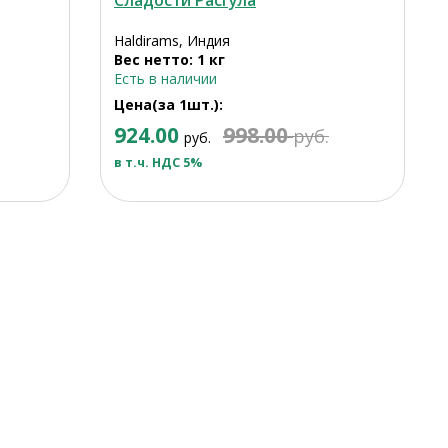
Сладости Расгула
Haldirams, Индия
Вес нетто: 1 кг
Есть в наличии
Цена(за 1шт.):
924.00
998.00
руб.
руб.
в т.ч. НДС 5%