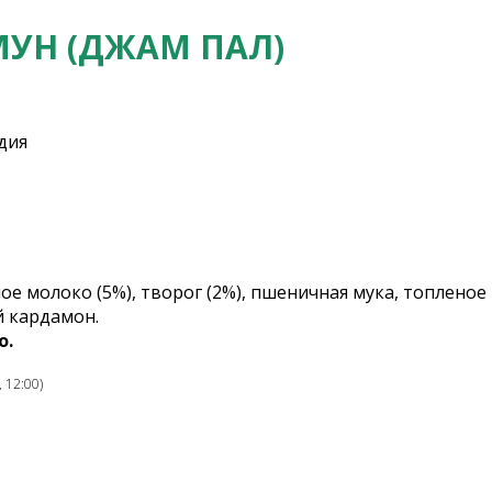
УН (ДЖАМ ПАЛ)
дия
ое молоко (5%), творог (2%), пшеничная мука, топленое
й кардамон.
о.
 12:00)