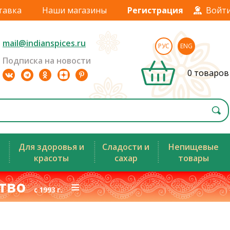
тавка
Наши магазины
Регистрация
Войт
mail@indianspices.ru
РУС
ENG
Подписка на новости
0 товаров
Для здоровья и
Сладости и
Непищевые
красоты
сахар
товары
ство
≡
с 1993 г.