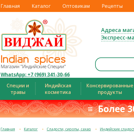
Главная
Каталог
Оптовикам
Рецепты
Адреса маг
Экспресс-м
WhatsApp: +7 (969) 341-30-66
Специи и
Индийская
Консервированные
травы
косметика
продукты
≡ Более 3
Главная
Каталог
Сладости, сиропы, сахар
Индийские сладос