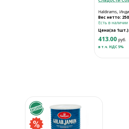
Сладости Со
Haldirams, Инд
Вес нетто: 250
Есть в наличии
Цена(за 1шт.)
413.00
руб.
в т.ч. НДС 5%