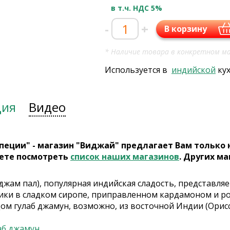
в т.ч. НДС 5%
-
+
В корзину
* Наличие товара в конкретном ма
Используется в
индийской
ку
ция
Видео
пеции" - магазин "Виджай" предлагает Вам только
ете посмотреть
список наших магазинов
. Других ма
джам пал), популярная индийская сладость, представля
ки в сладком сиропе, приправленном кардамоном и р
ом гулаб джамун, возможно, из восточной Индии (Орисс
аб джамун