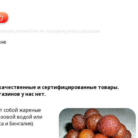
газине уточняйте по телефону этого магазина.
хне
 качественные и сертифицированные товары.
газинов у нас нет.
ет собой жареные
озовой водой или
а и Бенгалия).