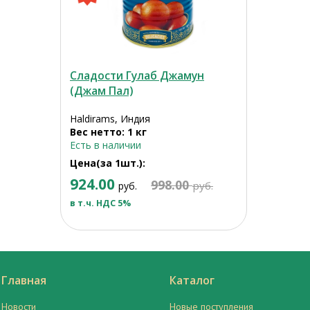
Сладости Гулаб Джамун
(Джам Пал)
Haldirams, Индия
Вес нетто: 1 кг
Есть в наличии
Цена(за 1шт.):
924.00
998.00
руб.
руб.
в т.ч. НДС 5%
Главная
Каталог
Новости
Новые поступления