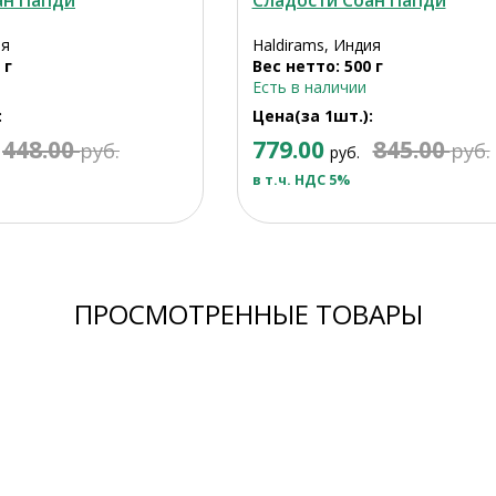
ан Папди
Сладости Соан Папди
ия
Haldirams, Индия
 г
Вес нетто: 500 г
Есть в наличии
:
Цена(за 1шт.):
448.00
779.00
845.00
руб.
руб.
руб.
в т.ч. НДС 5%
ПРОСМОТРЕННЫЕ ТОВАРЫ