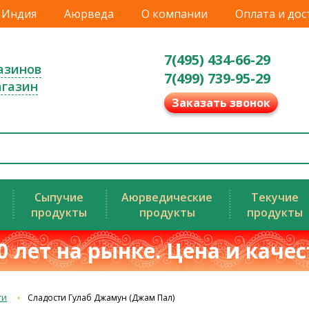
Индия
Аюрведа
О компании
Оплата и дос
7(495) 434-66-29
азинов
7(499) 739-95-29
агазин
Заказать звонок
Сыпучие
Аюрведические
Текучие
продукты
продукты
продукты
0 лет на рынке. Цена и каче
ти
Сладости Гулаб Джамун (Джам Пал)