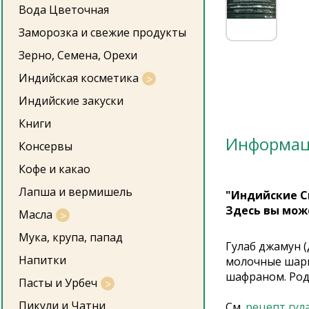
Вода Цветочная
Заморозка и свежие продукты
Зерно, Семена, Орехи
Индийская косметика
Индийские закуски
Книги
Информа
Консервы
Кофе и какао
Лапша и вермишель
"Индийские С
Здесь вы мож
Масла
Мука, крупа, папад
Гулаб джамун (
Напитки
молочные шари
шафраном. Род
Пасты и Урбеч
Пикули и Чатни
См.
рецепт гул