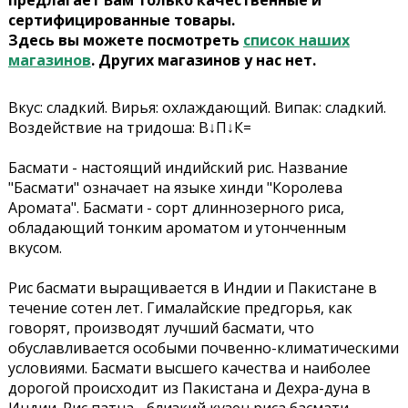
предлагает Вам только качественные и
сертифицированные товары.
Здесь вы можете посмотреть
список наших
магазинов
. Других магазинов у нас нет.
Вкус: сладкий. Вирья: охлаждающий. Випак: сладкий.
Воздействие на тридоша: В↓П↓К=
Басмати - настоящий индийский рис. Название
"Басмати" означает на языке хинди "Королева
Аромата". Басмати - сорт длиннозерного риса,
обладающий тонким ароматом и утонченным
вкусом.
Рис басмати выращивается в Индии и Пакистане в
течение сотен лет. Гималайские предгорья, как
говорят, производят лучший басмати, что
обуславливается особыми почвенно-климатическими
условиями. Басмати высшего качества и наиболее
дорогой происходит из Пакистана и Дехра-дуна в