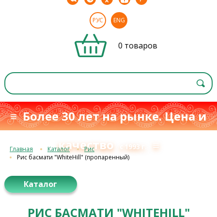
РУС
ENG
0 товаров
≡ Более 30 лет на рынке. Цена и
качество
≡
с 1993 г.
Главная
Каталог
Рис
Рис басмати "WhiteHill" (пропаренный)
Каталог
РИС БАСМАТИ "WHITEHILL"