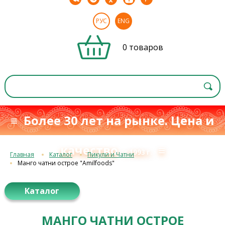
РУС
ENG
0 товаров
≡ Более 30 лет на рынке. Цена и
качество
≡
с 1993 г.
Главная
Каталог
Пикули и Чатни
Манго чатни острое "Amilfoods"
Каталог
МАНГО ЧАТНИ ОСТРОЕ