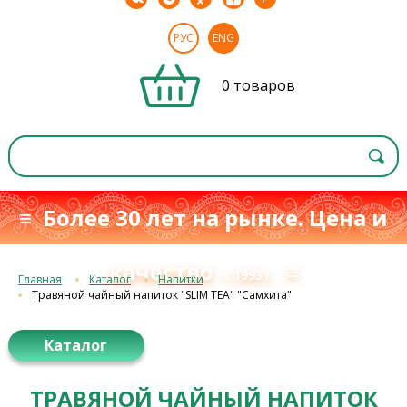
РУС
ENG
0 товаров
≡ Более 30 лет на рынке. Цена и
качество
≡
с 1993 г.
Главная
Каталог
Напитки
Травяной чайный напиток "SLIM TEA" "Самхита"
Каталог
ТРАВЯНОЙ ЧАЙНЫЙ НАПИТОК