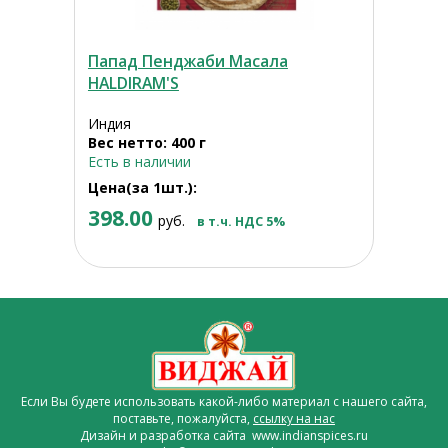
Папад Пенджаби Масала
HALDIRAM'S
Индия
Вес нетто: 400 г
Есть в наличии
Цена(за 1шт.):
398.00
руб.
в т.ч. НДС 5%
Если Вы будете использовать какой-либо материал с нашего сайта,
поставьте, пожалуйста,
ссылку на нас
Дизайн и разработка сайта www.indianspices.ru