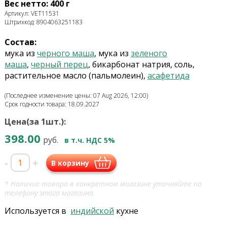
Вес нетто: 400 г
Артикул: VET11531
Штрихкод: 8904063251183
Состав:
мука из
черного маша
, мука из
зеленого
маша
,
черный перец
, бикарбонат натрия, соль,
растительное масло (пальмолеин),
асафетида
(Последнее изменение цены: 07 Aug 2026, 12:00)
Срок годности товара: 18.09.2027
Цена(за 1шт.):
398.00
руб.
в т.ч. НДС 5%
-
+
В корзину
* Наличие товара в конкретном магазине уточняйте по
телефону этого магазина.
Используется в
индийской
кухне