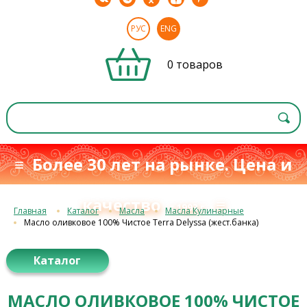
РУС
ENG
0 товаров
≡ Более 30 лет на рынке. Цена и
качество
≡
с 1993 г.
Главная
Каталог
Масла
Масла Кулинарные
Масло оливковое 100% Чистое Terra Delyssa (жест.банка)
Каталог
МАСЛО ОЛИВКОВОЕ 100% ЧИСТОЕ