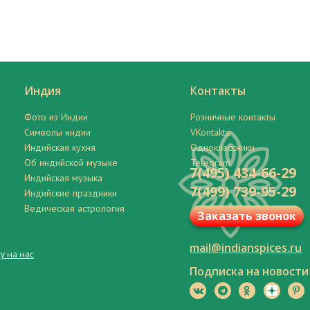
Индия
Контакты
Фото из Индии
Розничные контакты
Символы индии
VKontakte
Индийская кухня
Одноклассники
Об индийской музыке
Telegram
7(495) 434-66-29
Индийская музыка
7(499) 739-95-29
Индийские праздники
Ведическая астрология
Заказать звонок
mail@indianspices.ru
у на нас
Подписка на новости