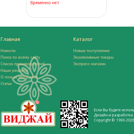
Временно нет
Главная
Каталог
Новости
Новые поступления
Поиск по всему сайту
Эксклюзивные товары
Список производителей
Экспресс-магазин
Наши рецепты
О пользе продуктов
Статьи
Если Вы будете испол
Дизайн и разработка 
Copyright © 1993-2026 