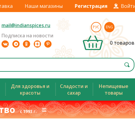
тавка
Наши магазины
Регистрация
Войт
mail@indianspices.ru
РУС
ENG
Подписка на новости
0 товаров
Для здоровья и
Сладости и
Непищевые
красоты
сахар
товары
ство
≡
с 1993 г.