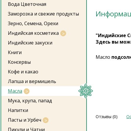
Вода Цветочная
Информа
Заморозка и свежие продукты
Зерно, Семена, Орехи
Индийская косметика
"Индийские С
Здесь вы мож
Индийские закуски
Книги
Масло
подсол
Консервы
Кофе и какао
Лапша и вермишель
Масла
Мука, крупа, папад
Напитки
Отзывы (0)
Ос
Пасты и Урбеч
Пикули и Чатни