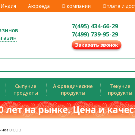
Индия
Аюрведа
О компании
Оплата и дос
7(495) 434-66-29
азинов
7(499) 739-95-29
агазин
Заказать звонок
Сыпучие
Аюрведические
Текучие
продукты
продукты
продукты
0 лет на рынке. Цена и каче
чное BIOLIO