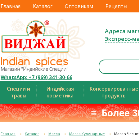
Главная
Каталог
Оптовикам
Рецепты
Адреса маг
Экспресс-м
WhatsApp: +7 (969) 341-30-66
Специи и
Индийская
Консервированные
травы
косметика
продукты
≡ Более 3
Главная
Каталог
Масла
Масла Кулинарные
Масло Чесно