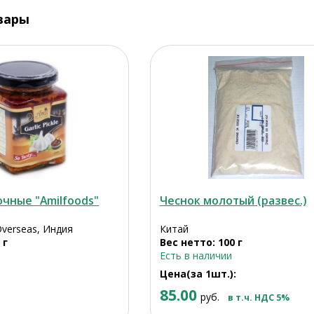
вары
чные "Amilfoods"
Чеснок молотый (развес.)
Overseas, Индия
Китай
 г
Вес нетто: 100 г
Есть в наличии
Цена(за 1шт.):
85.00
руб.
в т.ч. НДС 5%