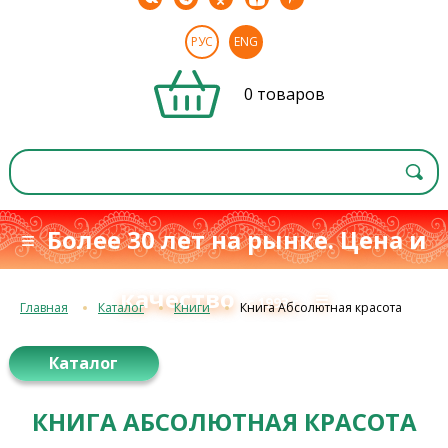
РУС
ENG
0 товаров
≡ Более 30 лет на рынке. Цена и
качество
≡
с 1993 г.
Главная
Каталог
Книги
Книга Абсолютная красота
Каталог
КНИГА АБСОЛЮТНАЯ КРАСОТА