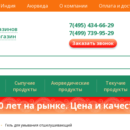
Индия
Аюрведа
О компании
Оплата и дос
7(495) 434-66-29
азинов
7(499) 739-95-29
агазин
Заказать звонок
Сыпучие
Аюрведические
Текучие
продукты
продукты
продукты
0 лет на рынке. Цена и каче
Гель для умывания отшелушивающий