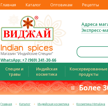
Главная
Каталог
Оптовикам
Рецепты
Адреса маг
Экспресс-м
WhatsApp: +7 (969) 341-30-66
Специи и
Индийская
Консервированные
травы
косметика
продукты
≡ Более 3
Главная
Каталог
Индийская косметика
Косметика Himalaya