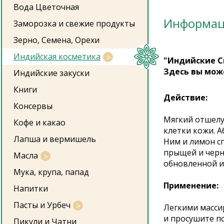
Вода Цветочная
Информа
Заморозка и свежие продукты
Зерно, Семена, Орехи
Индийская косметика
"Индийские С
Здесь вы мож
Индийские закуски
Книги
Действие:
Консервы
Мягкий отшелу
Кофе и какао
клетки кожи. 
Лапша и вермишель
Ним и лимон с
прыщей и черны
Масла
обновленной и
Мука, крупа, папад
Применение:
Напитки
Пасты и Урбеч
Легкими масси
и просушите по
Пикули и Чатни