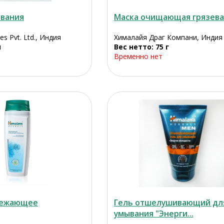
ывания
Маска очищающая грязева
es Pvt. Ltd., Индия
Хималайя Драг Компани, Индия
л
Вес нетто: 75 г
Временно нет
вежающее
Гель отшелушивающий дл
умывания "Энерги...