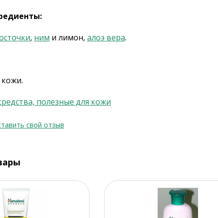
редиенты:
осточки
,
ним
и лимон,
алоэ вера
.
 кожи.
средства, полезные для кожи
тавить свой отзыв
вары