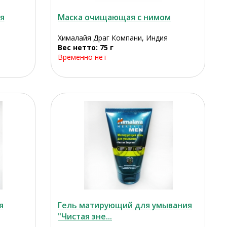
я
Маска очищающая с нимом
Хималайя Драг Компани, Индия
Вес нетто: 75 г
Временно нет
я
Гель матирующий для умывания
"Чистая эне...