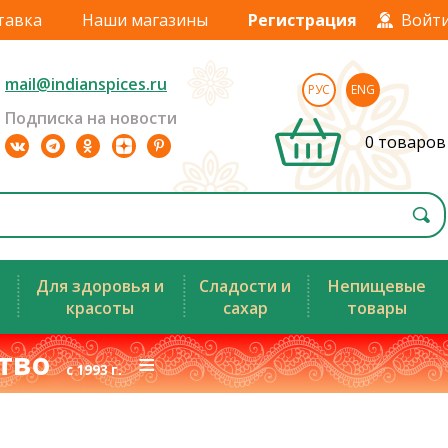
тавка
Наши магазины
Регистрация
Войт
mail@indianspices.ru
РУС
ENG
Подписка на новости
0 товаров
Для здоровья и
Сладости и
Непищевые
красоты
сахар
товары
ство
≡
с 1993 г.