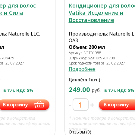
ер для волос
Кондиционер для воло
к и Сила
Vatika Исцеление и
Восстановление
ь: Naturelle LLC,
Производитель: Naturelle L
ОАЭ
мл
Объем: 200 мл
8
Артикул: VET01988
69706475
Штрихкод: 6291069701708
ра: 25.07.2027
Срок годности товара: 25.02.2027
Подробнее
:
Цена(за 1шт.):
249.00
руб.
в т.ч. НДС 5%
в т.ч. НДС 5%
-
+
В корзину
В корзину
ара в конкретном
* Наличие товара в конкретно
яйте по телефону этого
магазине уточняйте по телефо
магазина.
Отзывы (0)