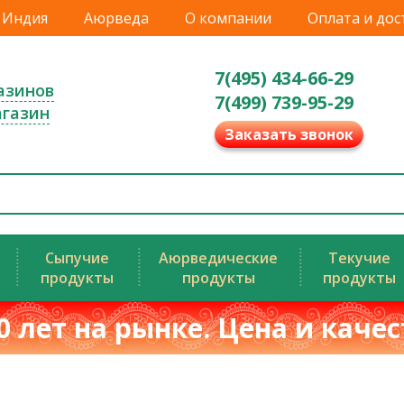
Индия
Аюрведа
О компании
Оплата и дос
7(495) 434-66-29
азинов
7(499) 739-95-29
агазин
Заказать звонок
Сыпучие
Аюрведические
Текучие
продукты
продукты
продукты
0 лет на рынке. Цена и каче