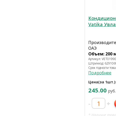
Кондицион
Vatika Ув
Производител
ОАЭ
Объем: 200 
Артикул: VET0199
Штрихкод: 62910
Срок годности това
Подробнее
Цена(за 1шт.)
245.00
руб.
-
+
* Наличие тов