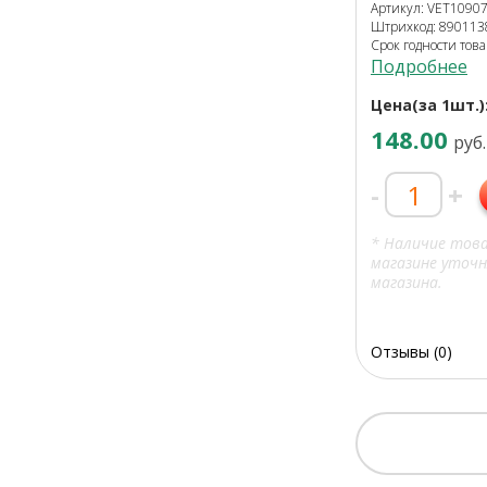
Артикул: VET1090
Штрихкод: 89011
Срок годности това
Подробнее
Цена(за 1шт.)
148.00
руб.
-
+
* Наличие тов
магазине уточн
магазина.
Отзывы (0)