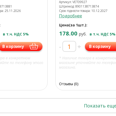
7
Артикул: VET09927
38713881
Штрихкод: 8901138713874
ра: 25.11.2026
Срок годности товара: 10.12.2027
Подробнее
:
Цена(за 1шт.):
178.00
руб.
в т.ч. НДС 5%
в т.ч. НДС 5%
-
+
В корзину
В корзину
ара в конкретном
* Наличие товара в конкретно
яйте по телефону этого
магазине уточняйте по телефо
магазина.
Отзывы (0)
Показать ещ