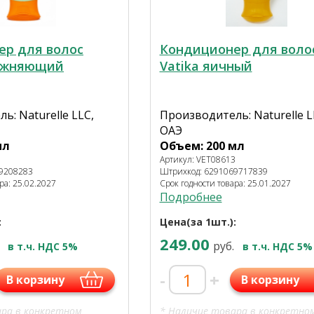
ер для волос
Кондиционер для воло
лажняющий
Vatika яичный
ь: Naturelle LLC,
Производитель: Naturelle L
ОАЭ
мл
Объем: 200 мл
0
Артикул: VET08613
69208283
Штрихкод: 6291069717839
ра: 25.02.2027
Срок годности товара: 25.01.2027
Подробнее
:
Цена(за 1шт.):
249.00
руб.
в т.ч. НДС 5%
в т.ч. НДС 5%
-
+
В корзину
В корзину
ара в конкретном
* Наличие товара в конкретно