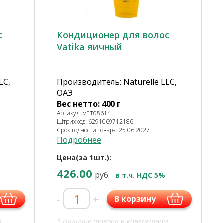
с
Кондиционер для волос
Vatika яичный
LC,
Производитель: Naturelle LLC,
ОАЭ
Вес нетто: 400 г
Артикул: VET08614
Штрихкод: 6291069712186
Срок годности товара: 25.06.2027
Подробнее
Цена(за 1шт.):
426.00
руб.
в т.ч. НДС 5%
-
+
В корзину
м
* Наличие товара в конкретном