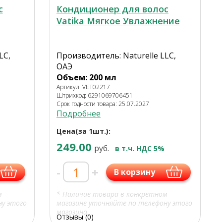
с
Кондиционер для волос
Vatika Мягкое Увлажнение
LC,
Производитель: Naturelle LLC,
ОАЭ
Объем: 200 мл
Артикул: VET02217
Штрихкод: 6291069706451
Срок годности товара: 25.07.2027
Подробнее
Цена(за 1шт.):
249.00
руб.
в т.ч. НДС 5%
-
+
В корзину
м
* Наличие товара в конкретном
ну этого
магазине уточняйте по телефону этого
магазина.
Отзывы (0)