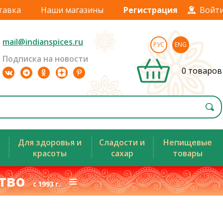
тавка
Наши магазины
Регистрация
Войт
mail@indianspices.ru
РУС
ENG
Подписка на новости
0 товаров
Для здоровья и
Сладости и
Непищевые
красоты
сахар
товары
ство
≡
с 1993 г.