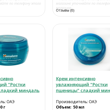
яйте по телефону этого
магазине уточняйте по телефо
магазина.
Отзывы (0)
нсивно
Крем интенсивно
ий "Ростки
увлажняющий "Ростки
сладкий миндаль
пшеницы" сладкий ми
ль: ОАЭ
Производитель: ОАЭ
0 г
Объем: 50 мл