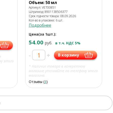
Объем: 50 мл
Артикул: VET00851
Штрихкод: 8901138506377
Срок годности товара: 08.09.2026
Кол-во в упаковке: 6 шт.
Подробнее
Цена(за 1шт.):
54.00
руб.
в т.ч. НДС 5%
-
+
В корзину
м
ну этого
* Наличие товара в конкретном
магазине уточняйте по телефону этого
магазина.
Отзывы (
3
)
е