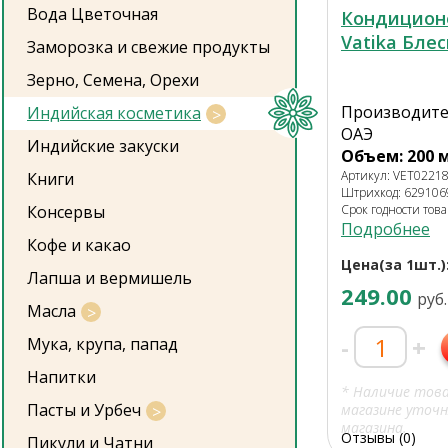
Вода Цветочная
Кондицион
Vatika Блес
Заморозка и свежие продукты
Зерно, Семена, Орехи
Производител
Индийская косметика
ОАЭ
Индийские закуски
Объем: 200 
Артикул: VET0221
Книги
Штрихкод: 62910
Консервы
Срок годности това
Подробнее
Кофе и какао
Цена(за 1шт.)
Лапша и вермишель
249.00
руб.
Масла
-
+
Мука, крупа, папад
Напитки
* Наличие тов
Пасты и Урбеч
магазине уточн
магазина.
Отзывы (0)
Пикули и Чатни