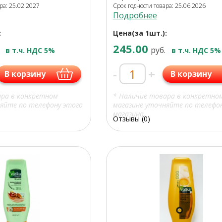
ра: 25.02.2027
Срок годности товара: 25.06.2026
Подробнее
:
Цена(за 1шт.):
245.00
руб.
в т.ч. НДС 5%
в т.ч. НДС 5%
-
+
В корзину
В корзину
ара в конкретном
* Наличие товара в конкретно
яйте по телефону этого
магазине уточняйте по телефо
магазина.
Отзывы (0)