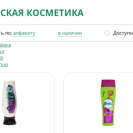
СКАЯ КОСМЕТИКА
ь по:
алфавиту
в наличии
Доступн
alaya
ur
di
chup