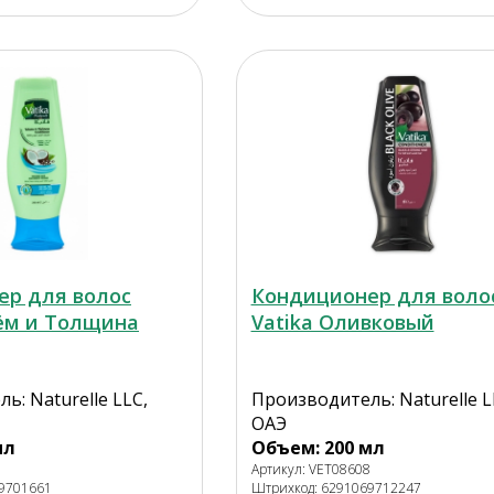
ер для волос
Кондиционер для воло
ём и Толщина
Vatika Оливковый
ь: Naturelle LLC,
Производитель: Naturelle L
ОАЭ
мл
Объем: 200 мл
7
Артикул: VET08608
69701661
Штрихкод: 6291069712247