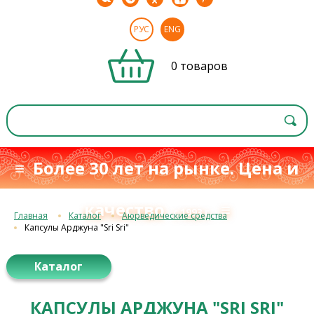
РУС
ENG
0 товаров
≡ Более 30 лет на рынке. Цена и
качество
≡
с 1993 г.
Главная
Каталог
Аюрведические средства
Капсулы Арджуна "Sri Sri"
Каталог
КАПСУЛЫ АРДЖУНА "SRI SRI"