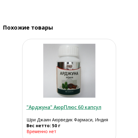
Похожие товары
"Арджуна" АюрПлюс 60 капсул
Шри Джаин Аюрведик Фармаси, Индия
Вес нетто: 50 г
Временно нет