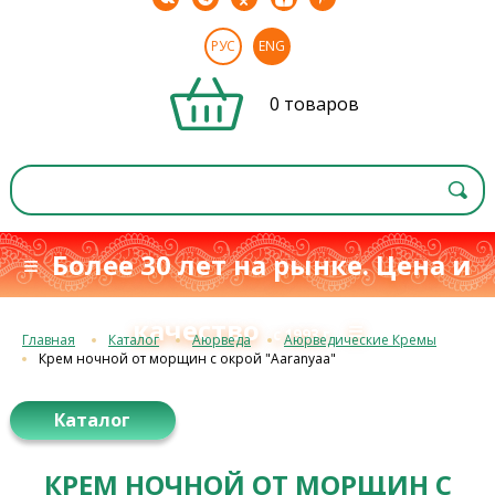
РУС
ENG
0 товаров
≡ Более 30 лет на рынке. Цена и
качество
≡
с 1993 г.
Главная
Каталог
Аюрведа
Аюрведические Кремы
Крем ночной от морщин с окрой "Aaranyaa"
Каталог
КРЕМ НОЧНОЙ ОТ МОРЩИН С