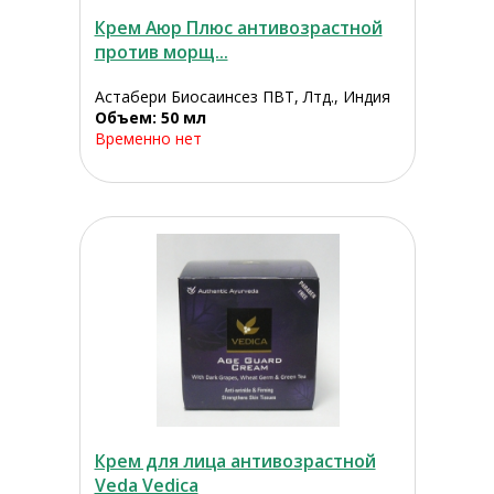
Крем Аюр Плюс антивозрастной
против морщ...
Астабери Биосаинсез ПВТ, Лтд., Индия
Объем: 50 мл
Временно нет
Крем для лица антивозрастной
Veda Vedica