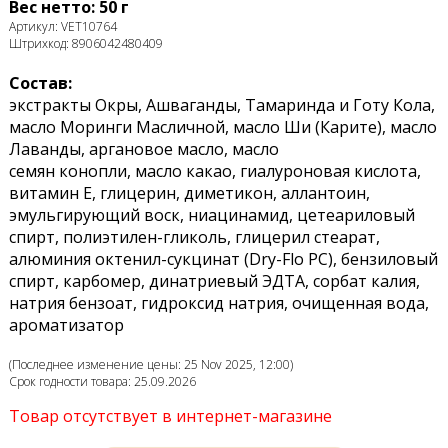
Вес нетто: 50 г
Артикул: VET10764
Штрихкод: 8906042480409
Состав:
экстракты Окры, Ашваганды, Тамаринда и Готу Кола,
масло Моринги Масличной, масло Ши (Карите), масло
Лаванды, аргановое масло, масло
семян конопли, масло какао, гиалуроновая кислота,
витамин Е, глицерин, диметикон, аллантоин,
эмульгирующий воск, ниацинамид, цетеариловый
спирт, полиэтилен-гликоль, глицерил стеарат,
алюминия октенил-сукцинат (Dry-Flo PC), бензиловый
спирт, карбомер, динатриевый ЭДТА, сорбат калия,
натрия бензоат, гидроксид натрия, очищенная вода,
ароматизатор
(Последнее изменение цены: 25 Nov 2025, 12:00)
Срок годности товара: 25.09.2026
Товар отсутствует в интернет-магазине