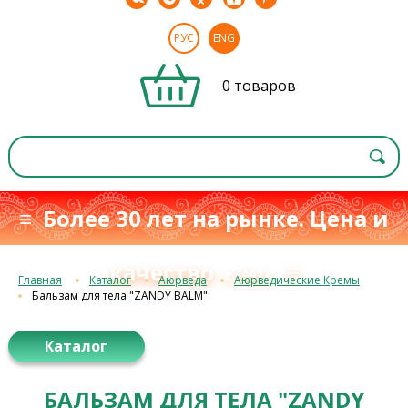
РУС
ENG
0 товаров
≡ Более 30 лет на рынке. Цена и
качество
≡
с 1993 г.
Главная
Каталог
Аюрведа
Аюрведические Кремы
Бальзам для тела "ZANDY BALM"
Каталог
БАЛЬЗАМ ДЛЯ ТЕЛА "ZANDY