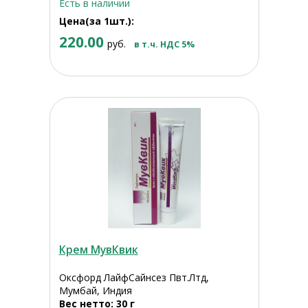
Есть в наличии
Цена(за 1шт.):
220.00
руб.
в т.ч. НДС 5%
Крем МувКвик
Оксфорд ЛайфСайнсез Пвт.Лтд,
Мумбай, Индия
Вес нетто: 30 г