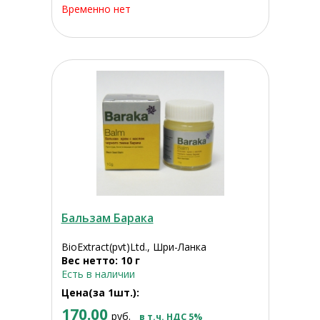
Временно нет
Бальзам Барака
BioExtract(pvt)Ltd., Шри-Ланка
Вес нетто: 10 г
Есть в наличии
Цена(за 1шт.):
170.00
руб.
в т.ч. НДС 5%