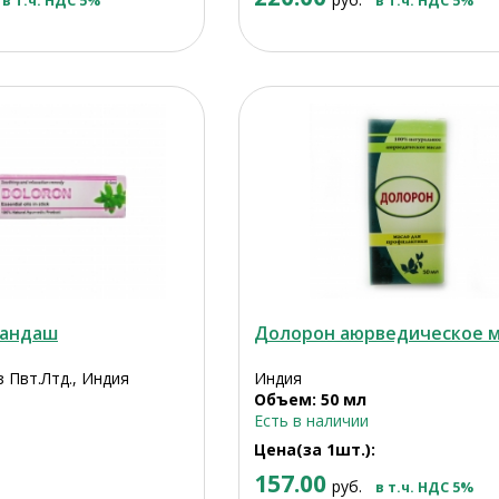
в т.ч. НДС 5%
в т.ч. НДС 5%
рандаш
Долорон аюрведическое 
 Пвт.Лтд., Индия
Индия
Объем: 50 мл
Есть в наличии
Цена(за 1шт.):
157.00
руб.
в т.ч. НДС 5%