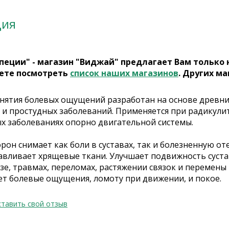
ция
пеции" - магазин "Виджай" предлагает Вам только
ете посмотреть
список наших магазинов
. Других ма
снятия болевых ощущений разработан на основе древни
и простудных заболеваний. Применяется при радикулите
х заболеваниях опорно двигательной системы.
он снимает как боли в суставах, так и болезненную оте
авливает хрящевые ткани. Улучшает подвижность сустав
зе, травмах, переломах, растяжении связок и перемен
ает болевые ощущения, ломоту при движении, и покое.
тавить свой отзыв