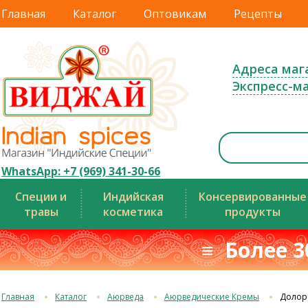
Главная
Каталог
Оптовикам
Рецепты
Адреса маг
Экспресс-м
WhatsApp: +7 (969) 341-30-66
Специи и
Индийская
Консервированные
травы
косметика
продукты
≡ Более 3
Главная
Каталог
Аюрведа
Аюрведические Кремы
Долор