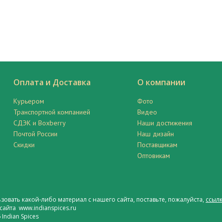
Оплата и Доставка
О компании
Курьером
Фото
Транспортной компанией
Видео
СДЭК и Boxberry
Наши достижения
Почтой России
Наш дизайн
Скидки
Поставщикам
Оптовикам
ьзовать какой-либо материал с нашего сайта, поставьте, пожалуйста,
ссылк
сайта www.indianspices.ru
Indian Spices