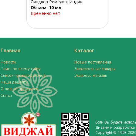
Синдлер Ремедиз, Индия
Объем: 10 мл
Временно нет
Главная
Каталог
Новости
Новые поступления
Поиск по всему сайту
Эксклюзивные товары
Список производителей
Экспресс-магазин
Наши рецепты
О пользе продуктов
Статьи
Если Вы будете испол
Дизайн и разработка 
Copyright © 1993-2026 