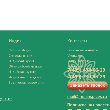
Индия
Контакты
Фото из Индии
Розничные контакты
Символы индии
VKontakte
Индийская кухня
Одноклассники
Об индийской музыке
Telegram
7(495) 434-66-29
Индийская музыка
7(499) 739-95-29
Индийские праздники
Ведическая астрология
Заказать звонок
mail@indianspices.ru
у на нас
Подписка на новости