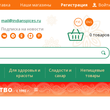
тавка
Наши магазины
Регистрация
Войт
mail@indianspices.ru
РУС
ENG
Подписка на новости
0 товаров
Для здоровья и
Сладости и
Непищевые
красоты
сахар
товары
ство
≡
с 1993 г.