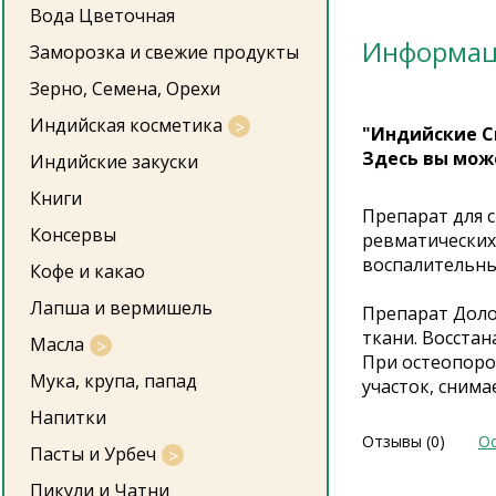
Вода Цветочная
Информа
Заморозка и свежие продукты
Зерно, Семена, Орехи
Индийская косметика
"Индийские С
Здесь вы мож
Индийские закуски
Книги
Препарат для 
Консервы
ревматических 
воспалительны
Кофе и какао
Лапша и вермишель
Препарат Долор
ткани. Восстан
Масла
При остеопоро
Мука, крупа, папад
участок, сним
Напитки
Отзывы (0)
Ос
Пасты и Урбеч
Пикули и Чатни