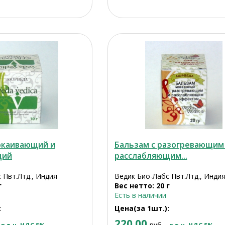
окаивающий и
Бальзам с разогревающим
щий
расслабляющим...
 Пвт.Лтд., Индия
Ведик Био-Лабс Пвт.Лтд., Инди
г
Вес нетто: 20 г
Есть в наличии
:
Цена(за 1шт.):
220.00
руб.