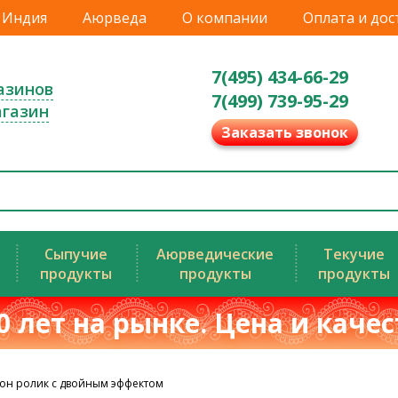
Индия
Аюрведа
О компании
Оплата и дос
7(495) 434-66-29
азинов
7(499) 739-95-29
агазин
Заказать звонок
Сыпучие
Аюрведические
Текучие
продукты
продукты
продукты
0 лет на рынке. Цена и каче
он ролик с двойным эффектом