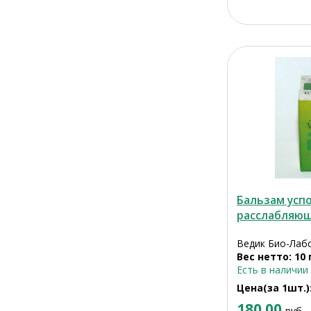
Бальзам усп
расслабляю
Ведик Био-Лабс
Вес нетто: 10 
Есть в наличии
Цена(за 1шт.)
180.00
руб.