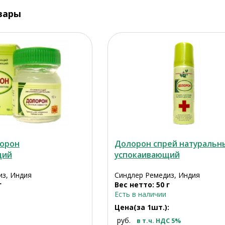
вары
лорон
Долорон спрей натуральн
щий
успокаивающий
из, Индия
Синдлер Ремедиз, Индия
г
Вес нетто: 50 г
Есть в наличии
Цена(за 1шт.):
руб.
в т.ч. НДС 5%