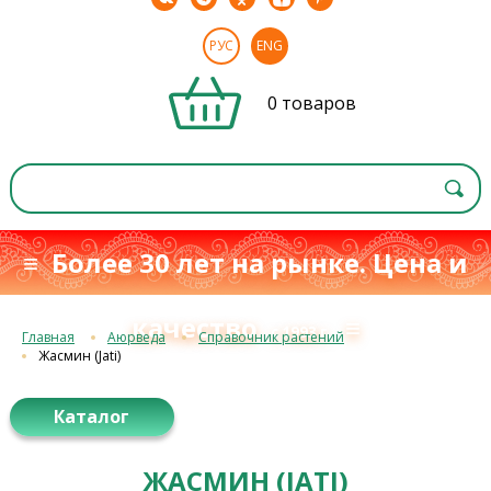
РУС
ENG
0 товаров
≡ Более 30 лет на рынке. Цена и
качество
≡
с 1993 г.
Главная
Аюрведа
Справочник растений
Жасмин (Jati)
Каталог
ЖАСМИН (JATI)