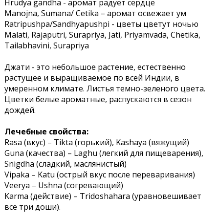
Hrudya gandha - аромат радует сердце
Manojna, Sumana/ Cetika – аромат освежает ум
Ratripushpa/Sandhyapushpi - цветы цветут ночью
Malati, Rajaputri, Surapriya, Jati, Priyamvada, Chetika,
Tailabhavini, Surapriya
Джати - это небольшое растение, естественно
растущее и выращиваемое по всей Индии, в
умеренном климате. Листья темно-зеленого цвета.
Цветки белые ароматные, распускаются в сезон
дождей.
Лечебные свойства:
Rasa (вкус) – Tikta (горький), Kashaya (вяжущий)
Guna (качества) – Laghu (легкий для пищеварения),
Snigdha (сладкий, маслянистый)
Vipaka – Katu (острый вкус после переваривания)
Veerya – Ushna (согревающий)
Karma (действие) – Tridoshahara (уравновешивает
все три доши).