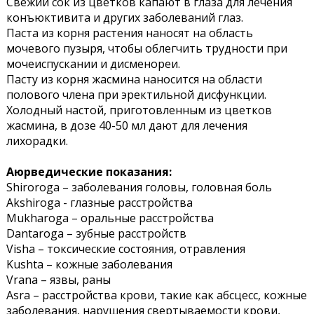
Свежий сок из цветков капают в глаза для лечения
конъюктивита и других заболеваний глаз.
Паста из корня растения наносят на область
мочевого пузыря, чтобы облегчить трудности при
мочеиспускании и дисменореи.
Пасту из корня жасмина наносится на области
полового члена при эректильной дисфункции.
Холодный настой, приготовленным из цветков
жасмина, в дозе 40-50 мл дают для лечения
лихорадки.
Аюрведические показания:
Shiroroga – заболевания головы, головная боль
Akshiroga - глазные расстройства
Mukharoga – оральные расстройства
Dantaroga – зубные расстройств
Visha – токсические состояния, отравления
Kushta – кожные заболевания
Vrana – язвы, раны
Asra – расстройства крови, такие как абсцесс, кожные
заболевания, нарушения свертываемости крови,