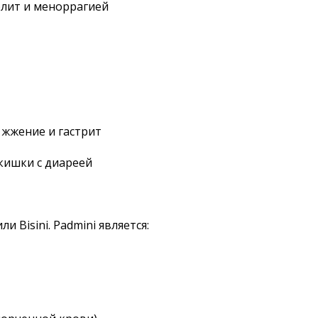
олит и меноррагией
 жжение и гастрит
кишки с диареей
и Bisini. Padmini является: