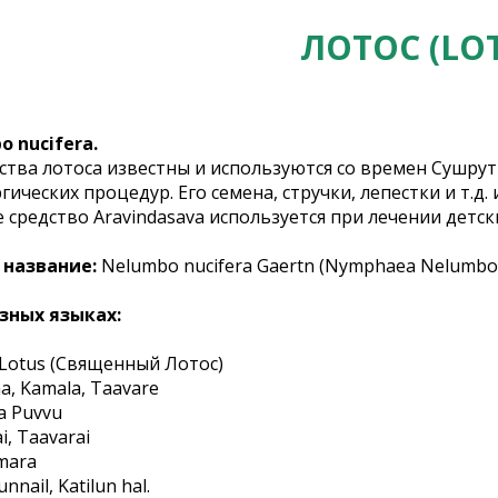
ЛОТОС (LO
o nucifera.
тва лотоса известны и используются со времен Сушруты
гических процедур. Его семена, стручки, лепестки и т.
средство Aravindasava используется при лечении детск
 название:
Nelumbo nucifera Gaertn (Nymphaea Nelumbo 
зных языках:
d Lotus (Священный Лотос)
a, Kamala, Taavare
a Puvvu
i, Taavarai
mara
nnail, Katilun hal.