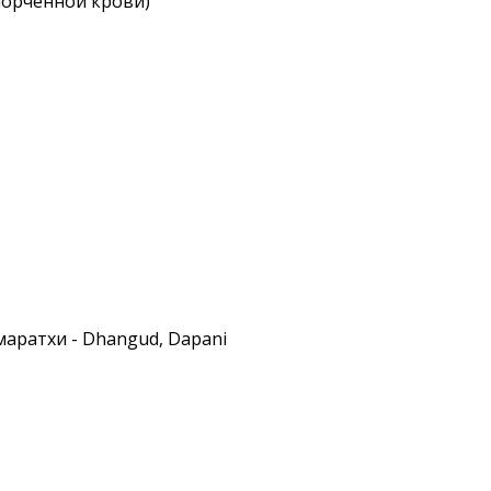
порченной крови)
 маратхи - Dhangud, Dapani