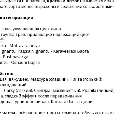
азывается Pundareeka,
красный лотос
называется Koka
ого сорта менее выражены в сравнении со свойствами 
 категоризация
а трав, улучшающая цвет лица
 - группа трав, придающие надлежащий цвет
i:
ха - Mutravirajaniya
ghantu, Раджа Nighantu - Karaveeradi Варга
- Pushpavarga
antu - Oshadhi Варга
йства:
ашая (вяжущее), Мадхура (сладкий), Тикта (горький)
 охлаждающий
 - Лагху (лёгкий), Снигдха (маслянистый), Picchila (липкий
ра, сладкий эффект после переваривания
идоша - уравновешивает Капха и Питта Доши.
 части
- всё растение, цветы, семена, стебель лотоса и