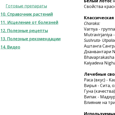
Белый лотос
н
Готовые препараты
Свойства красн
10. Справочник растений
Классическая
11. Исцеление от болезней
Charaka:
Varnya - групп
12. Полезные рецепты
Mutravirjaniya
13. Полезные рекомендации
Sushruta- Utpalad
Аштанга Сангра
14. Видео
Дханвантари Ni
Bhavaprakasha 
Kaiyadeva Nigh
Лечебные сво
Раса (вкус) - К
Вирья - Сита,
Гуна (качества)
Випак - Мадху
Влияние на тр
Используемые