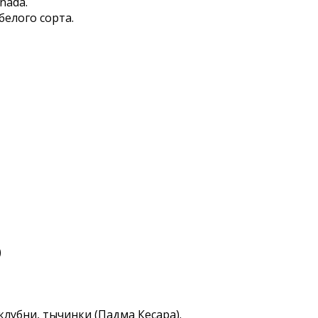
nada.
белого сорта.
)
 клубни, тычинки (Падма Кесара).