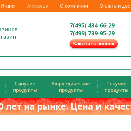
Индия
Аюрведа
О компании
Оплата и дос
7(495) 434-66-29
азинов
7(499) 739-95-29
агазин
Заказать звонок
Сыпучие
Аюрведические
Текучие
продукты
продукты
продукты
0 лет на рынке. Цена и каче