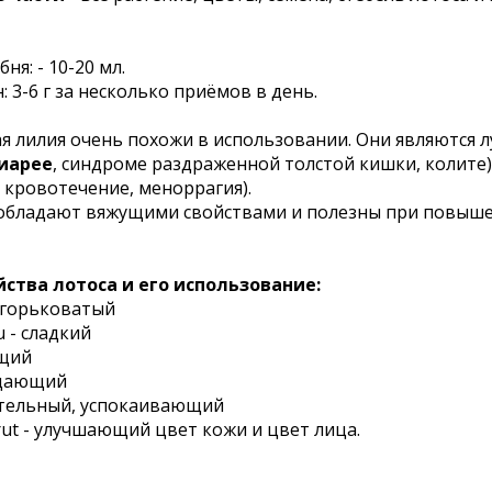
ня: - 10-20 мл.
 3-6 г за несколько приёмов в день.
я лилия очень похожи в использовании. Они являются л
иарее
, синдроме раздраженной толстой кишки, колите) 
 кровотечение, меноррагия).
 обладают вяжущими свойствами и полезны при повыш
ства лотоса и его использование:
ка горьковатый
 - сладкий
ущий
ждающий
ательный, успокаивающий
rut - улучшающий цвет кожи и цвет лица.