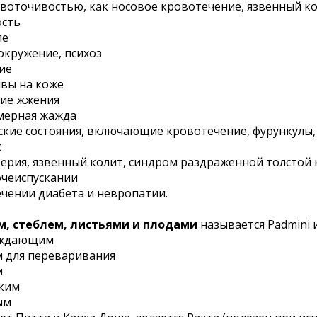
ровоточивостью, как носовое кровотечение, язвенный к
ость
ле
вокружение, психоз
ие
ывы на коже
ние жжения
змерная жажда
еские состояния, включающие кровотечение, фурункулы,
с
терия, язвенный колит, синдром раздраженной толстой 
чеиспускании
ечении диабета и невропатии.
м, стеблем, листьями и плодами
называется Padmini ил
лаждающим
м для переваривания
м
дким
ым