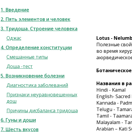
1. Введение
2. Пять элементов и человек
3. Тридоша. Строение человека
Оджас
Lotus - Nelumb
Полезные свойс
4. Определение конституции
во время хирур
Смешанные типы
аюрведическое 
Доша -тест
Ботаническое
5. Возникновение болезни
Названия в ра
Диагностика заболеваний
Hindi - Kamal
Признаки неуравновешенных
English- Sacre
дош
Kannada - Padm
Telugu - Tamar
Причины дисбаланса тридоша
Tamil - Taamara
6. Гуны и доши
Malayalam - Ta
Arabian – Kati Su
7. Шесть вкусов