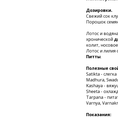
Дозировки.
Свежий сок клуб
Порошок семян:
Лотос и водяна
хронической
д
колит, носовое
Лотос и лилия
Питты
.
Полезные свой
Satikta - слег
Madhura, Swadu
Kashaya - вяж
Sheeta - охла
Tarpana - пит
Varnya, Varnak
Показания: