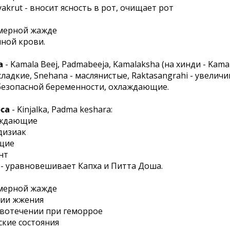
akrut - вносит ясность в рот, очищает рот
змерной жажде
нной крови.
а
- Kamala Beej, Padmabeeja, Kamalaksha (на хинди - Kamal
ладкие, Snehana - маслянистые, Raktasangrahi - увелич
безопасной беременности, охлаждающие.
са
- Kinjalka, Padma keshara:
лаждающие
дизиак
ущие
нт
 - уравновешивает Капха и Питта Доша.
змерной жажде
нии жжения
ровотечении при геморрое
еские состояния