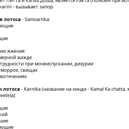
т Питта и Капха Доша, является Ракта (полезен при ис
karini - вызывает запор.
я лотоса
- Samvartika:
дающие
ущие
нии жжения
змерной жажде
 трудности при мочеиспускании, дизурии
геморрое, свищах
овотечениях.
н лотоса
- Karnika (название на хинди - Kamal Ka chatta,
etela):
ущие
дкий
йшие
дающие