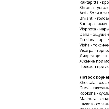
Raktapitta - к
Shrama - устал
Arti - боли в те
Bhranti - голо
Santapa - жжен
Visphota - нар
Daha - ощуще
Trushna - чре
Visha - токсич
Visarpa - герпе
Диарея, дизен
Жжение при мо
Полезен при л
Лотос с корне
Sheetala - ох
Gurvi - тяжелы
Rooksha - сухи
Madhura - сла
Lavana - солен