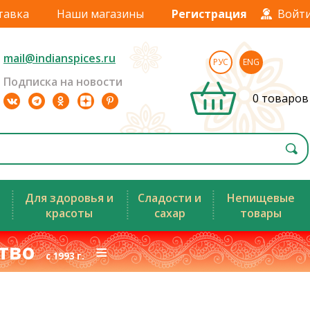
тавка
Наши магазины
Регистрация
Войт
mail@indianspices.ru
РУС
ENG
Подписка на новости
0 товаров
Для здоровья и
Сладости и
Непищевые
красоты
сахар
товары
ство
≡
с 1993 г.