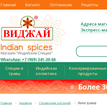
Главная
Каталог
Оптовикам
Рецепты
Адреса маг
Экспресс-м
WhatsApp: +7 (969) 341-30-66
Специи и
Индийская
Консервированные
травы
косметика
продукты
≡ Более 3
Главная
Аюрведа
Справочник растений
Лотос (Lotus)