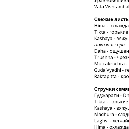
Уравновешивае
Vata Vishtamba
Свежие листь
Hima - охлаж
Tikta - горькие
Kashaya - вяж
Показаны при:
Daha - ощуще
Trushna - чре
Mutrakruchra -
Guda Vyadhi - 
Raktapitta - кр
Стручки семя
Гуджарати - Dhe
Tikta - горькие
Kashaya - вяж
Madhura - сла
Laghvi - легча
Hima - охлаж