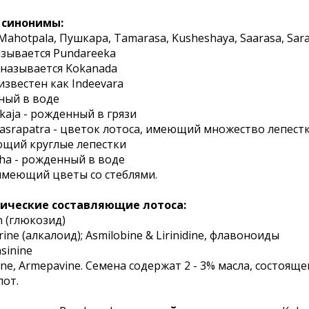
 синонимы:
 Mahotpala, Пушкара, Tamarasa, Kusheshaya, Saarasa, Sara
азывается Pundareeka
 называется Kokanada
известен как Indeevara
нный в воде
kaja - рожденный в грязи
hasrapatra - цветок лотоса, имеющий множество лепест
еющий круглые лепестки
uha - рожденный в воде
 имеющий цветы со стеблями.
ические составляющие лотоса:
n (глюкозид)
rine (алкалоид); Asmilobine & Lirinidine, флавоноиды
nsinine
ine, Armepavine. Семена содержат 2 - 3% масла, состоя
лот.