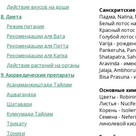
Действие вкусов на доши
Cанскритские
8. Диета
Падма, Nalina,
Белый лотос н
Режим питания
Красный лотос
Рекомендации для Вата
Голубой лотос 
Varija - рожде
Рекомендации для Питта
Pankeruha, Pan
Рекомендации для Капха
Shatapatra, Sa
Aravinda - им
Действие растений на органы
Jalaja, Ambhor
9. Аюрведические препараты
Bisa Prasuna -
Асанаманжиштади Тайлам
Основные хим
Ашвагандха
Цветы - Robini
Листья - Nucife
Шатавари
Корень - Isolie
Кумкумади Тайлам
Семена - Nefer
Трикату
линолевой кис
Тоники