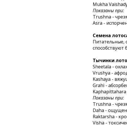
Mukha Vaishady
Показаны при:
Trushna - чре
Asra - испорче
Семена лотос
Питательные, с
способствуют 
Тычинки лото
Sheetala - ох
Vrushya - афро
Kashaya - вяж
Grahi - абсорбе
Kaphapittahara
Показаны при:
Trushna - чре
Daha - ощуще
Raktarsha - к
Visha - токсич