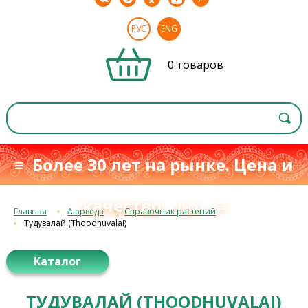
РУС
ENG
0 товаров
≡ Более 30 лет на рынке. Цена и
качество
≡
с 1993 г.
Главная
Аюрведа
Справочник растений
Тудувалай (Thoodhuvalai)
Каталог
ТУДУВАЛАЙ (THOODHUVALAI)