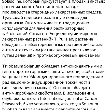
Solasoline, который присутствует в плодах и листьях
растения, может быть использован для
производства стероидных лекарственных средств.
Тудувалай приносит различную пользу для
организма. Он омолаживает и традиционно
используется для лечения респираторных
заболеваний. Согласно "Энциклопедии мировых
лекарственных растений» Т. Pullaiah, растение
обладает антибактериальным, противогрибковым,
антимитотическим (останавливает рост клеток
путем деления) и противоопухолевым действием.
Trilobatum Solanum обладает антиоксидантными и
гепатопротекторными (защита печени) свойствами,
защищает от УФ-индуцированного повреждения и
радиационно-индуцированной токсичности
(исследования на мышах). Он также обладает
антимикробными свойствами. В исследовании,
опубликованном в International Journal of Cancer
Reasearch, было установлено, что, когда Solanum
trilobatum вводили вместе с паклитакселом, он