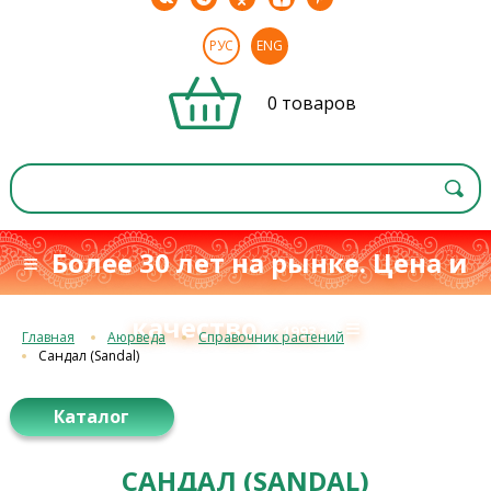
РУС
ENG
0 товаров
≡ Более 30 лет на рынке. Цена и
качество
≡
с 1993 г.
Главная
Аюрведа
Справочник растений
Сандал (Sandal)
Каталог
САНДАЛ (SANDAL)