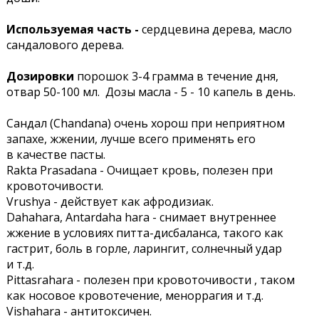
Используемая часть -
сердцевина дерева, масло
сандалового дерева.
Дозировки
порошок 3-4 грамма в течение дня,
отвар 50-100 мл. Дозы
масла - 5 - 10 капель в день.
Сандал (Chandana) очень хорош при неприятном
запахе, жжении, лучше всего применять его
в качестве пасты.
Rakta Prasadana - Очищает кровь, полезен при
кровоточивости.
Vrushya - действует как афродизиак.
Dahahara, Antardaha hara - снимает внутреннее
жжение в условиях питта-дисбаланса, такого как
гастрит, боль в горле, ларингит, солнечный удар
и т.д.
Pittasrahara - полезен при кровоточивости , таком
как носовое кровотечение, меноррагия и т.д.
Vishahara - антитоксичен.