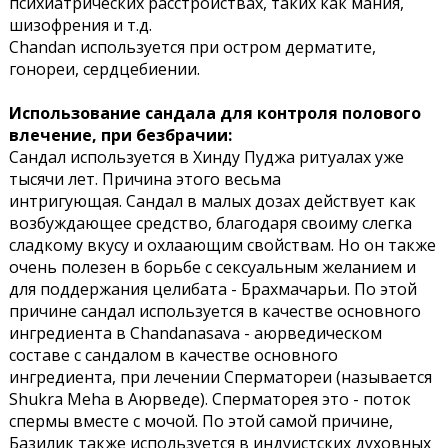
психиатрических расстройствах, таких как мания,
шизофрения и т.д.
Chandan используется при остром дерматите,
гонореи, сердцебиении.
Использование сандала для контроля полового
влечение, при безбрачии:
Сандал используется в Хинду Пуджа ритуалах уже
тысячи лет. Причина этого весьма
интригующая.
Сандал в малых дозах действует как
возбуждающее средство, благодаря своиму слегка
сладкому вкусу и охлаающим свойствам.
Но он также
очень полезен в борьбе с сексуальным желанием и
для поддержания целибата - Брахмачарьи. По этой
причине сандал используется в качестве основного
ингредиента в Chandanasava - аюрведическом
составе с сандалом в качестве основного
ингредиента, при лечении Сперматореи (называется
Shukra Meha в Аюрведе). Сперматорея это - поток
спермы вместе с мочой. По этой самой причине,
Базилик также используется в индуистских духовных