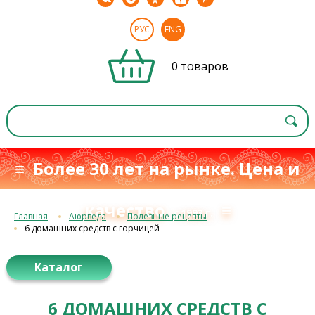
РУС
ENG
0 товаров
≡ Более 30 лет на рынке. Цена и
качество
≡
с 1993 г.
Главная
Аюрведа
Полезные рецепты
6 домашних средств с горчицей
Каталог
6 ДОМАШНИХ СРЕДСТВ С