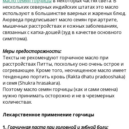
масло семян горчицы
в некоторых частях света. В
нескольких северных индийских штатах это масло
используют в большинстве ваерных и жареных блюд.
Аюрведа предписывает масло семян при артрите,
мышечных расстройствах и кожных заболеваниях,
связанных с капха-дошей (зуд в качестве основного
симптома).
Меры предосторожности:
Тексты не рекомендуют горчичное масло при
расстройствах Питты, поскольку оно очень острое и
согревающее. Кроме того, неочищенное масло имеет
тенденцию портить кровь (Rakta dhatu pradooshaka)
и семя (Shukra hrasakara).
Поэтому масло семян горчицы (как и сами семена)
нужно принимать осторожно и не в чрезмерных
количествах.
Лекарственное применение горчицы
1.
Горчичная паста при головной и зубной боли: