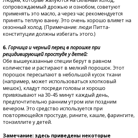
Людям, которые жалуются на сильный холод,
сопровождаемый дрожью и ознобом, советуют
применять это масло, а через час рекомендуется
принять теплую ванну. Это очень хорошо влияет на
сезонный холод. (Примечание: люди Питта-
конституции должны избегать этого.)
6.
Горчица и черный перец в порошке при
рецидивирующей простуде у детей:
Обе вышеуказанные специи берут в равном
количестве и растирают в мелкий порошок. Этот
порошок пересыпают в небольшой кусок ткани
(например, может использоваться хлопковый
мешок), кладут посреди головы и хорошо
привязывают на 30-45 минут каждый день,
предпочтительно ранним утром или поздним
вечером. Это средство используется при
повторяющейся простуде, рините, кашле, фарингите,
тонзиллите у детей.
Замечание: здесь приведены некоторые