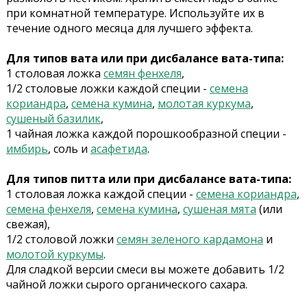
при комнатной температуре. Используйте их в
течение одного месяца для лучшего эффекта.
Для типов вата или при дисбалансе вата-типа:
1 столовая ложка
семян фенхеля
,
1/2 столовые ложки каждой специи -
семена
кориандра
,
семена кумина
,
молотая куркума
,
сушеный базилик
,
1 чайная ложка каждой порошкообразной специи -
имбирь
, соль и
асафетида
.
Для типов питта или при дисбалансе вата-типа:
1
столовая ложка
каждой специи -
семена кориандра
,
семена фенхеля
,
семена кумина
,
сушеная мята
(или
свежая),
1/2
столовой ложки
семян зеленого кардамона
и
молотой куркумы
.
Для сладкой версии смеси вы можете добавить 1/2
чайной ложки сырого органического сахара.