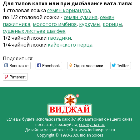
Для типов капха или при дисбалансе вата-типа:
1 столовая ложка
семян кориандра
,
по 1/2 столовой ложки -
семян кумина
,
семян
пажитника
,
молотого имбиря
,
куркумы
,
корицы
,
сушеных листьев шалфея
,
1/2 чайной ложки
гвоздики
,
1/4 чайной ложки
кайенского перца
.
Поделиться:
Вконтакте
Facebook
Одноклассники
Twitter
Pinterest
Если Вы будете использовать какой-либо материал с нашего сайта,
поставьте, пожалуйста,
ссылку на нас
Дизайн и разработка сайта www.indianspices.ru
Copyright © 1993-2026 Indian Spices