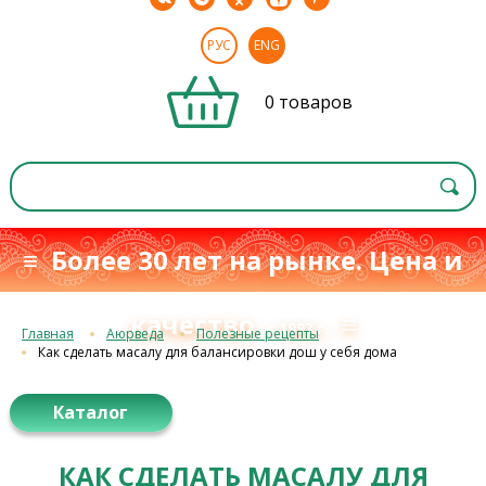
РУС
ENG
0 товаров
≡ Более 30 лет на рынке. Цена и
качество
≡
с 1993 г.
Главная
Аюрведа
Полезные рецепты
Как сделать масалу для балансировки дош у себя дома
Каталог
КАК СДЕЛАТЬ МАСАЛУ ДЛЯ