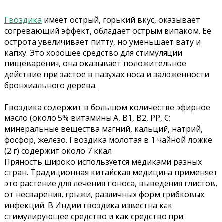
Гвоздика
имеет острый, горький вкус, оказывает
согревающий эффект, обладает острым випаком. Ее
острота увеличивает питту, но уменьшает вату и
капху. Это хорошее средство для стимуляции
пищеварения, она оказывает положительное
действие при застое в пазухах носа и заложенности
бронхиального дерева.
Гвоздика содержит в большом количестве эфирное
масло (около 5% витамины А, В1, В2, РР, С;
минеральные вещества магний, кальций, натрий,
фосфор, железо. Гвоздика молотая в 1 чайной ложке
(2 г) содержит около 7 ккал.
Пряность широко используется медиками разных
стран. Традиционная китайская медицина применяет
это растение для лечения поноса, выведения глистов,
от несварения, грыжи, различных форм грибковых
инфекций. В Индии гвоздика известна как
стимулирующее средство и как средство при