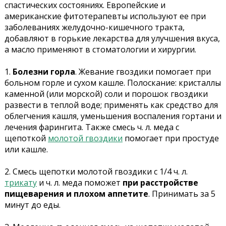
спастических состояниях. Европейские и
американские фитотерапевты используют ее при
заболеваниях желудочно-кишечного тракта,
добавляют в горькие лекарства для улучшения вкуса,
а масло применяют в стоматологии и хирургии.
1.
Болезни горла
.
Жевание гвоздики помогает при
больном горле и сухом кашле. Полоскание: кристаллы
каменной (или морской) соли и порошок гвоздики
развести в теплой воде; применять как средство для
облегчения кашля, уменьшения воспаления гортани и
лечения фарингита.
Также смесь ч. л. меда с
щепоткой
молотой гвоздики
помогает при простуде
или кашле.
2. Смесь щепотки молотой гвоздики с 1/4 ч. л.
трикату
и ч. л. меда поможет
при расстройстве
пищеварения и плохом аппетите
. Принимать за 5
минут до еды.