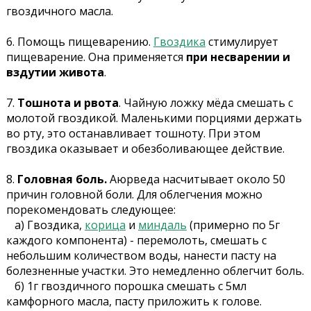
гвоздичного масла.
6. Помощь пищеварению.
Гвоздика
стимулирует
пищеварение. Она применяется
при несварении и
вздутии живота
.
7.
Тошнота и рвота
.
Чайную ложку мёда смешать с
молотой гвоздикой. Маленькими порциями держать
во рту, это останавливает тошноту. При этом
гвоздика оказывает и обезболивающее действие.
8.
Головная боль.
Аюрведа насчитывает около 50
причин головной боли. Для облегчения можно
порекомендовать следующее:
а) Гвоздика,
корица
и
миндаль
(примерно по 5г
каждого компонента) - перемолоть, смешать с
небольшим количеством воды, нанести пасту на
болезненные участки. Это немедленно облегчит боль.
б) 1г гвоздичного порошка смешать с 5мл
камфорного масла, пасту приложить к голове.