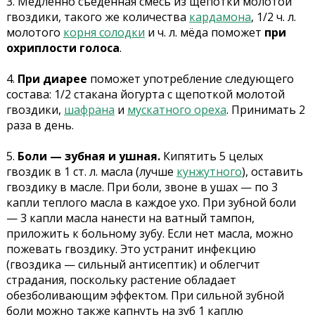
3. Медленно съеденная смесь из щепотки молотой
гвоздики, такого же количества
кардамона
, 1/2 ч. л.
молотого
корня солодки
и ч. л. мёда поможет
при
охриплости голоса
.
4.
При диарее
поможет употребление следующего
состава: 1/2 стакана йогурта с щепоткой молотой
гвоздики,
шафрана
и
мускатного ореха
. Принимать 2
раза в день.
5.
Боли — зубная и ушная.
Кипятить 5 целых
гвоздик в 1 ст. л. масла (лучше
кунжутного
), оставить
гвоздику в масле. При боли, звоне в ушах — по 3
капли теплого масла в каждое ухо. При зубной боли
— 3 капли масла нанести на ватный тампон,
приложить к больному зубу. Если нет масла, можно
пожевать гвоздику. Это устранит инфекцию
(гвоздика — сильный антисептик) и облегчит
страдания, поскольку растение обладает
обезболивающим эффектом. При сильной зубной
боли можно также капнуть на зуб 1 каплю