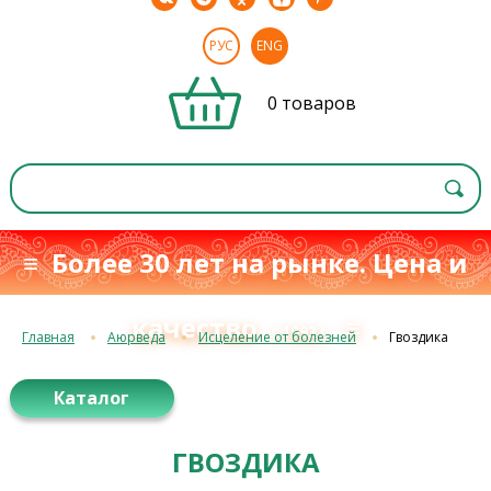
РУС
ENG
0 товаров
≡ Более 30 лет на рынке. Цена и
качество
≡
с 1993 г.
Главная
Аюрведа
Исцеление от болезней
Гвоздика
Каталог
ГВОЗДИКА