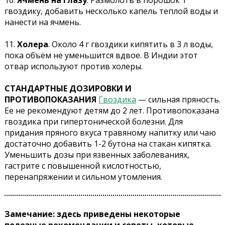
10.
Ячмень на глазу
.
Размолоть в порошок 1
гвоздику, добавить несколько капель теплой воды и
нанести на ячмень.
11.
Холера
.
Около 4 г гвоздики кипятить в 3 л воды,
пока объём не уменьшится вдвое. В Индии этот
отвар используют против холеры.
СТАНДАРТНЫЕ ДОЗИРОВКИ И
ПРОТИВОПОКАЗАНИЯ
Гвоздика
— сильная пряность.
Ее не рекомендуют детям до 2 лет. Противопоказана
гвоздика при гипертонической болезни. Для
придания пряного вкуса травяному напитку или чаю
достаточно добавить 1-2 бутона на стакан кипятка.
Уменьшить дозы при язвенных заболеваниях,
гастрите с повышенной кислотностью,
перенапряжении и сильном утомления.
Замечание: здесь приведены некоторые