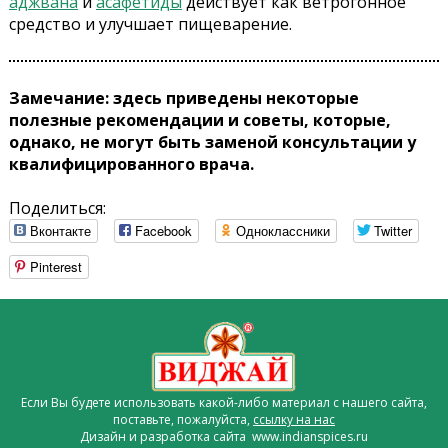
аджвана
и
асафетиды
действует как ветрогонное
средство и улучшает пищеварение.
Замечание: здесь приведены некоторые
полезные рекомендации и советы, которые,
однако, не могут быть заменой консультации у
квалифицированного врача.
Поделиться:
Вконтакте
Facebook
Одноклассники
Twitter
Pinterest
Если Вы будете использовать какой-либо материал с нашего сайта,
поставьте, пожалуйста,
ссылку на нас
Дизайн и разработка сайта www.indianspices.ru