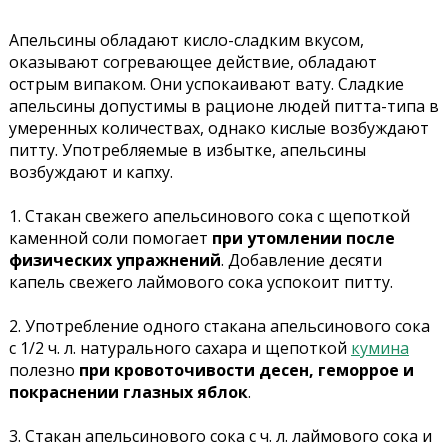
Апельсины обладают кисло-сладким вкусом,
оказывают согревающее действие, обладают
острым випаком. Они успокаивают вату. Сладкие
апельсины допустимы в рационе людей питта-типа в
умеренных количествах, однако кислые возбуждают
питту. Употребляемые в избытке, апельсины
возбуждают и капху.
1. Стакан свежего апельсинового сока с щепоткой
каменной соли помогает
при утомлении после
физических упражнений
. Добавление десяти
капель свежего лаймового сока успокоит питту.
2. Употребление одного стакана апельсинового сока
с 1/2 ч. л. натурального сахара и щепоткой
кумина
полезно
при кровоточивости десен, геморрое и
покраснении глазных яблок
.
3. Стакан апельсинового сока с ч. л. лаймового сока и