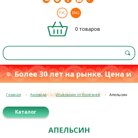
РУС
ENG
0 товаров
≡ Более 30 лет на рынке. Цена и
качество
≡
с 1993 г.
Главная
Аюрведа
Исцеление от болезней
Апельсин
Каталог
АПЕЛЬСИН