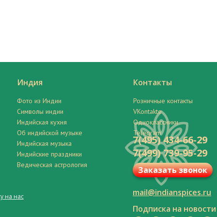
Индия
Контакты
Фото из Индии
Розничные контакты
Символы индии
VKontakte
Индийская кухня
Одноклассники
Об индийской музыке
Telegram
7(495) 434-66-29
Индийская музыка
7(499) 739-95-29
Индийские праздники
Ведическая астрология
Заказать звонок
mail@indianspices.ru
у на нас
Подписка на новости