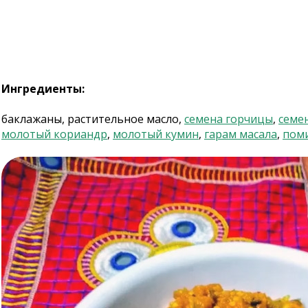
Ингредиенты:
баклажаны, растительное масло,
семена горчицы
,
семе
молотый кориандр
,
молотый кумин
,
гарам масала
,
пом