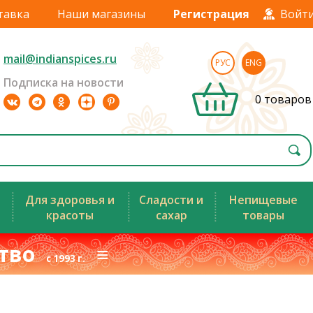
тавка
Наши магазины
Регистрация
Войт
mail@indianspices.ru
РУС
ENG
Подписка на новости
0 товаров
Для здоровья и
Сладости и
Непищевые
красоты
сахар
товары
ство
≡
с 1993 г.