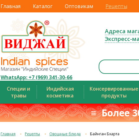
Главная
Каталог
Оптовикам
Рецепты
Адреса маг
Экспресс-м
WhatsApp: +7 (969) 341-30-66
Специи и
Индийская
Консервированные
травы
косметика
продукты
≡ Более 3
Главная
Рецепты
Овощные блюда
Байнган Бхарта