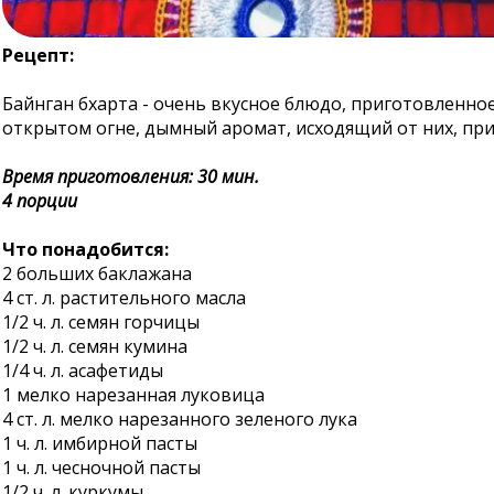
Рецепт:
Байнган бхарта - очень вкусное блюдо, приготовленное
открытом огне, дымный аромат, исходящий от них, пр
Время приготовления: 30 мин.
4 порции
Что понадобится:
2 больших баклажана
4 ст. л. растительного масла
1/2 ч. л. семян горчицы
1/2 ч. л. семян кумина
1/4 ч. л. асафетиды
1 мелко нарезанная луковица
4 ст. л. мелко нарезанного зеленого лука
1 ч. л. имбирной пасты
1 ч. л. чесночной пасты
1/2 ч. л. куркумы