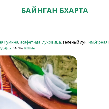
БАЙНГАН БХАРТА
на кумина
,
асафетида
,
луковица
, зеленый лук,
имбирная
идоры
, соль,
кинза