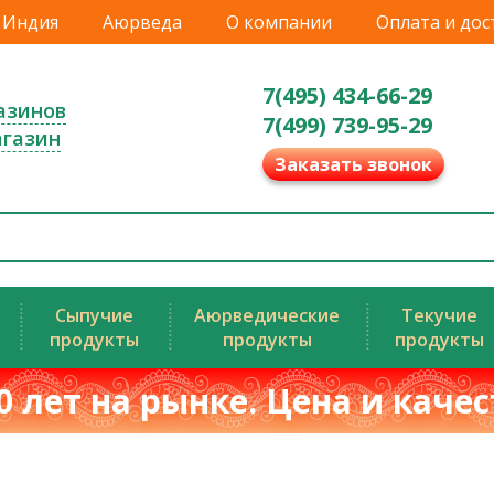
Индия
Аюрведа
О компании
Оплата и дос
7(495) 434-66-29
азинов
7(499) 739-95-29
агазин
Заказать звонок
Сыпучие
Аюрведические
Текучие
продукты
продукты
продукты
0 лет на рынке. Цена и каче