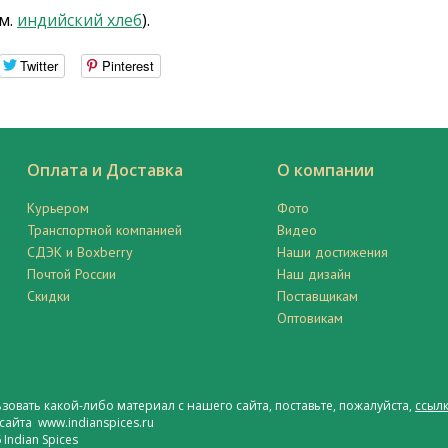
м.
индийский хлеб
).
Twitter
Pinterest
Оплата и Доставка
О компании
Курьером
Фото
Транспортной компанией
Видео
СДЭК и Boxberry
Наши достижения
Почтой России
Наш дизайн
Скидки
Поставщикам
Оптовикам
ьзовать какой-либо материал с нашего сайта, поставьте, пожалуйста,
ссылк
сайта www.indianspices.ru
Indian Spices