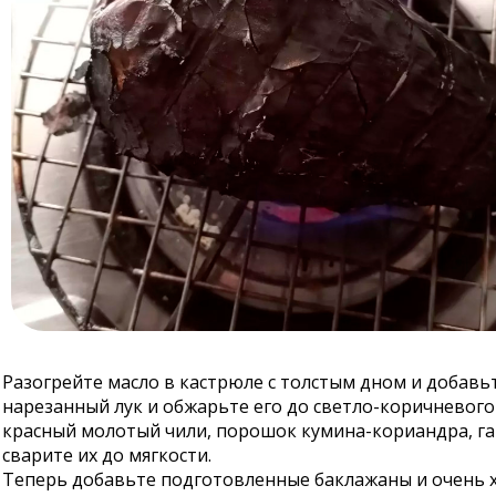
Разогрейте масло в кастрюле с толстым дном и добавь
нарезанный лук и обжарьте его до светло-коричневого 
красный молотый чили, порошок кумина-кориандра, га
сварите их до мягкости.
Теперь добавьте подготовленные баклажаны и очень хо