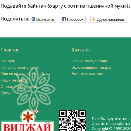
Подавайте байнган бхарту с роти из пшеничной муки (с
Поделиться:
Вконтакте
Facebook
Одноклассники
Главная
Каталог
Новости
Новые поступления
Поиск по всему сайту
Эксклюзивные товары
Список производителей
Экспресс-магазин
Наши рецепты
О пользе продуктов
Статьи
Если Вы будете испол
Дизайн и разработка 
Copyright © 1993-2026 