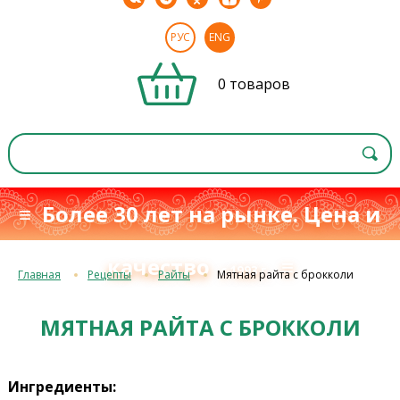
РУС
ENG
0 товаров
≡ Более 30 лет на рынке. Цена и
качество
≡
с 1993 г.
Главная
Рецепты
Райты
Мятная райта с брокколи
МЯТНАЯ РАЙТА С БРОККОЛИ
Ингредиенты: