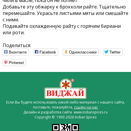
чили в масле, пока он не лопнет.
Добавьте эту обжарку к брокколи райте. Тщательно
перемешайте. Украсьте листьями мяты или смешайте
с ними.
Подавайте охлажденную райту с горячим бириани
или роти.
Поделиться:
Вконтакте
Facebook
Одноклассники
Twitter
Pinterest
Если Вы будете использовать какой-либо материал с нашего сайта,
поставьте, пожалуйста,
ссылку на нас
Дизайн и разработка сайта www.indianspices.ru
Copyright © 1993-2026 Indian Spices