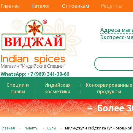
Главная
Каталог
Оптовикам
Рецепты
Адреса маг
Экспресс-м
WhatsApp: +7 (969) 341-30-66
Специи и
Индийская
Консервированные
травы
косметика
продукты
≡ Более 3
Главная
Рецепты
Супы
Мили-джули сабджи ка суп - овощной