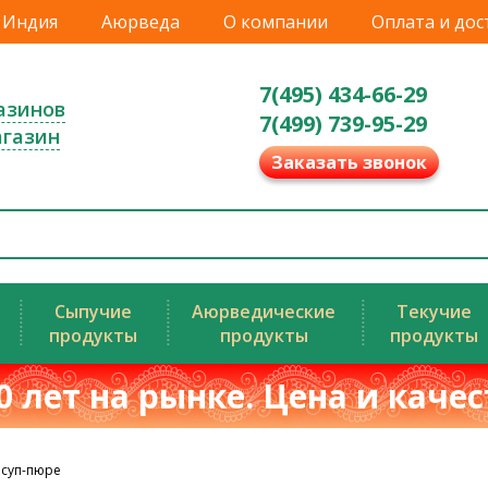
Индия
Аюрведа
О компании
Оплата и дос
7(495) 434-66-29
азинов
7(499) 739-95-29
агазин
Заказать звонок
Сыпучие
Аюрведические
Текучие
продукты
продукты
продукты
0 лет на рынке. Цена и каче
 суп-пюре