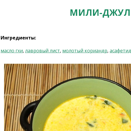
МИЛИ-ДЖУЛИ
Ингредиенты:
масло гхи
,
лавровый лист
,
молотый кориандр
,
асафети