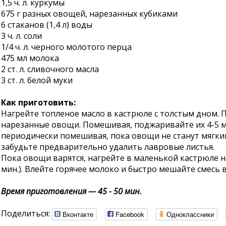
1,5 ч. л. куркумы
675 г разных овощей, нарезанных кубиками
6 стаканов (1,4 л) воды
3 ч. л. соли
1/4 ч. л. черного молотого перца
475 мл молока
2 ст. л. сливочного масла
3 ст. л. белой муки
Как приготовить:
Нагрейте топленое масло в кастрюле с толстым дном. 
нарезанные овощи. Помешивая, поджаривайте их 4-5 ми
периодически помешивая, пока овощи не станут мягким
забудьте предварительно удалить лавровые листья.
Пока овощи варятся, нагрейте в маленькой кастрюле на
мин.). Влейте горячее молоко и быстро мешайте смесь в 
Время приготовления — 45 - 50 мин.
Поделиться:
Вконтакте
Facebook
Одноклассники