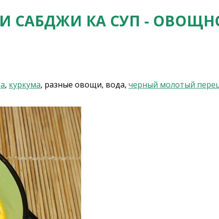
 САБДЖИ КА СУП - ОВОЩН
да
,
куркума
, разные овощи, вода,
черный молотый пере