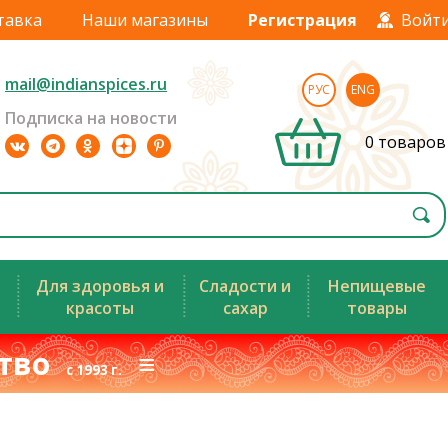
тавка
Наши магазины
Регистрация
Войт
mail@indianspices.ru
РУС
ENG
Подписка на новости
0 товаров
Для здоровья и
Сладости и
Непищевые
красоты
сахар
товары
ство
≡
с 1993 г.