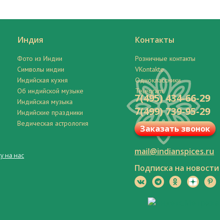
Индия
Контакты
Фото из Индии
Розничные контакты
Символы индии
VKontakte
Индийская кухня
Одноклассники
Об индийской музыке
Telegram
7(495) 434-66-29
Индийская музыка
7(499) 739-95-29
Индийские праздники
Ведическая астрология
Заказать звонок
mail@indianspices.ru
у на нас
Подписка на новости