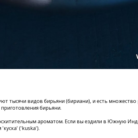
уют тысячи видов бирьяни (бириани), и есть множество
 приготовления бирьяни.
осхитительным ароматом. Если вы ездили в Южную Инд
уска' ('kuska').