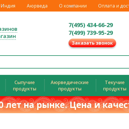
Индия
Аюрведа
О компании
Оплата и дос
7(495) 434-66-29
азинов
7(499) 739-95-29
агазин
Заказать звонок
Сыпучие
Аюрведические
Текучие
продукты
продукты
продукты
0 лет на рынке. Цена и каче