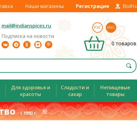
тавка
Наши магазины
Регистрация
Войт
mail@indianspices.ru
РУС
ENG
Подписка на новости
0 товаров
Для здоровья и
Сладости и
Непищевые
красоты
сахар
товары
ство
≡
с 1993 г.