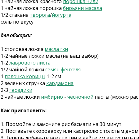
1 чайная ложка красного
порошка чили
1 чайная ложка порошка
бирьяни масала
1/2 стакана
творога
/
йогурта
соль по вкусу
для обжарки:
1 столовая ложка
масла гхи
1-2 чайные ложки масла (на ваш выбор)
1-2
лаврового листа
1/2 чайной ложки
семян фенхеля
1
палочка корицы
1-2 см
2 зеленых стручка
кардамона
2-3
гвоздики
2 чайные ложки
имбирно
-
чесночной
пасты (можно раст
Как приготовить:
1. Промойте и замочите рис басмати на 30 минут.
2. Поставьте скороварку или кастрюлю с толстым дном 
3. Теперь добавьте все специи и дайте им выпустить с