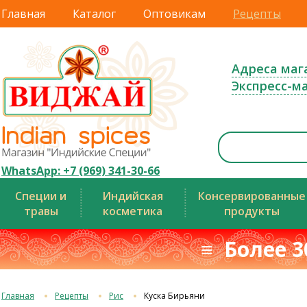
Главная
Каталог
Оптовикам
Рецепты
Адреса маг
Экспресс-м
WhatsApp: +7 (969) 341-30-66
Специи и
Индийская
Консервированные
травы
косметика
продукты
≡ Более 3
Главная
Рецепты
Рис
Куска Бирьяни