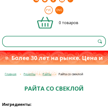
РУС
ENG
0 товаров
≡ Более 30 лет на рынке. Цена и
качество
≡
с 1993 г.
Главная
Рецепты
Райты
Райта со свеклой
РАЙТА СО СВЕКЛОЙ
Ингредиенты: