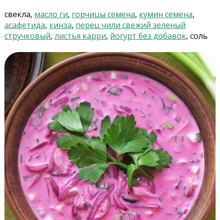
свекла,
масло ги
,
горчицы семена
,
кумин семена
,
асафетида
,
кинза
,
перец чили свежий зеленый
стручковый
,
листья карри
,
йогурт без добавок
, соль