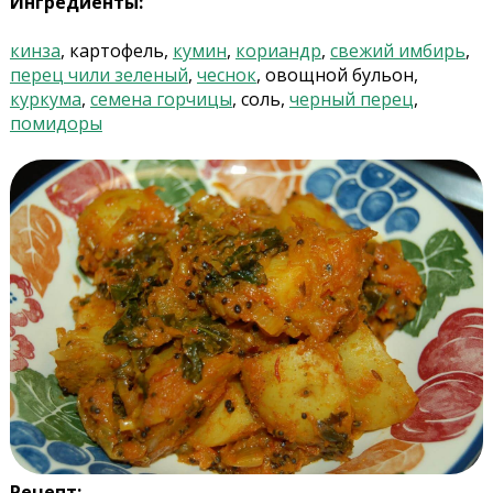
Ингредиенты:
кинза
, картофель,
кумин
,
кориандр
,
свежий имбирь
,
перец чили зеленый
,
чеснок
, овощной бульон,
куркума
,
семена горчицы
, соль,
черный перец
,
помидоры
Рецепт: