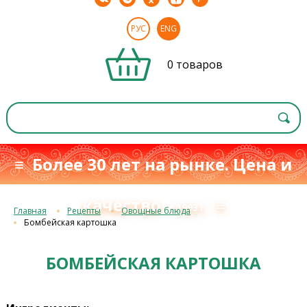
РУС
ENG
0 товаров
≡ Более 30 лет на рынке. Цена и
качество
≡
с 1993 г.
Главная
Рецепты
Овощные блюда
Бомбейская картошка
БОМБЕЙСКАЯ КАРТОШКА