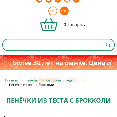
РУС
ENG
0 товаров
≡ Более 30 лет на рынке. Цена и
качество
≡
с 1993 г.
Главная
Рецепты
Овощные блюда
Пенёчки из теста с брокколи
ПЕНЁЧКИ ИЗ ТЕСТА С БРОККОЛИ