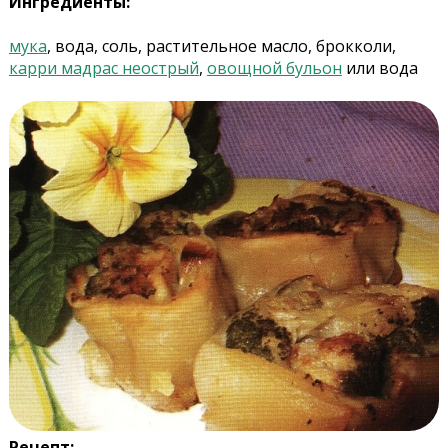
Ингредиенты:
мука
, вода, соль, растительное масло, брокколи,
карри мадрас неострый
,
овощной бульон
или вода
Рецепт: