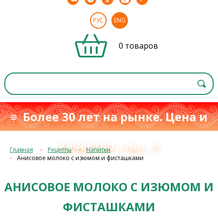
РУС
ENG
0 товаров
≡ Более 30 лет на рынке. Цена и
качество
≡
с 1993 г.
Главная
Рецепты
Напитки
Анисовое молоко с изюмом и фисташками
АНИСОВОЕ МОЛОКО С ИЗЮМОМ И
ФИСТАШКАМИ