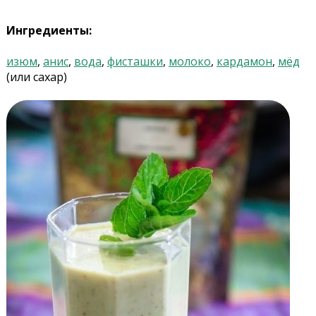
Ингредиенты:
изюм
,
анис
,
вода
,
фисташки
,
молоко
,
кардамон
,
мёд
(или сахар)