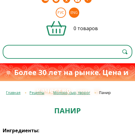
РУС
ENG
0 товаров
≡ Более 30 лет на рынке. Цена и
качество
≡
с 1993 г.
Главная
Рецепты
Молоко, сыр, творог
Панир
ПАНИР
Ингредиенты: