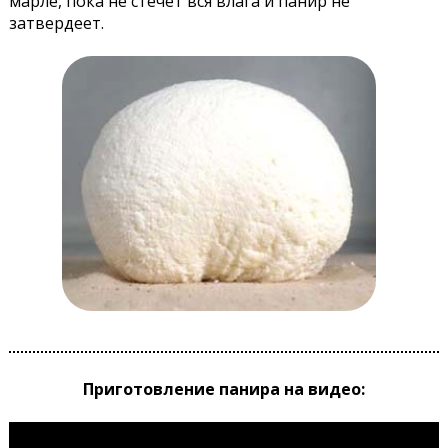
марле, пока не стечет вся влага и панир не
затвердеет.
Приготовление панира на видео: