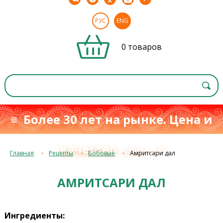
РУС
ENG
0 товаров
≡ Более 30 лет на рынке. Цена и
качество
≡
с 1993 г.
Главная
Рецепты
Бобовые
Амритсари дал
АМРИТСАРИ ДАЛ
Ингредиенты: