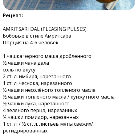
Рецепт:
AMRITSARI DAL (PLEASING PULSES)
Бобовые в стиле Амритсара
Порция на 4-6 человек
1 чашка черного маша дробленного
½ чашки чана дала
соль по вкусу
2 ст. л. имбиря, нарезанного
1 ст. л. чеснока, нарезанного
½ чашки несолёного топленого масла
½ чашки топленого масла / кунжутного масла
½ чашки лука, нарезанного
4 зеленого перца, нарезанных
¼ чашки помидор, нарезанных
1 ст. л. / ½ ст. л. листьев мяты свежих/
регидрированных