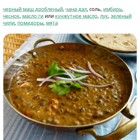
черный маш дробленый
,
чана дал
, соль,
имбирь
,
чеснок
,
масло ги
или
кунжутное масло
,
лук
,
зеленый
чили
,
помидоры
,
мята