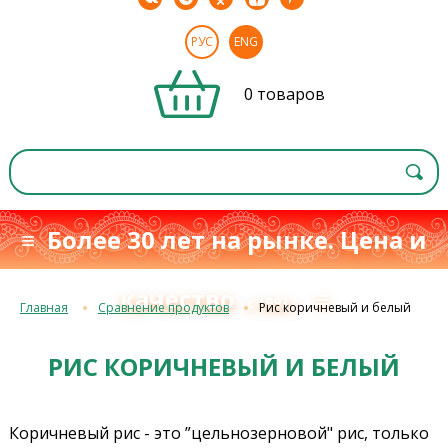
РУС
ENG
0 товаров
≡ Более 30 лет на рынке. Цена и
качество
≡
с 1993 г.
Главная
Сравнение продуктов
Рис коричневый и белый
РИС КОРИЧНЕВЫЙ И БЕЛЫЙ
Коричневый рис - это ”цельнозерновой" рис, только