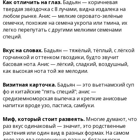
Как отличить на глаз.
Бадьян — коричневая
твердая звёздочка с 8 лучами, видна издалека на
любом рынке. Анис — мелкие серовато-зелёные
семечки, похожие на семена укропа или тмина, их
легко перепутать с другими мелкими семенами
специй.
Вкус на словах.
Бадьян — тяжёлый, тёплый, с лёгкой
горчинкой и оттенком гвоздики, будто звучит
басовая нота. Анис — лёгкий, сладкий, воздушный,
как высокая нота той же мелодии.
Визитная карточка.
Бадьян — это вьетнамский суп
фо и китайские "пять специй"; анис —
средиземноморская выпечка и крепкие анисовые
напитки вроде узо, пастиса, самбуки.
Миф, который стоит развеять.
Многие думают, что
раз вкус одинаковый — значит, это родственные
растения или один вид в разных формах. На самом
деле это два совершенно разных, ботанически