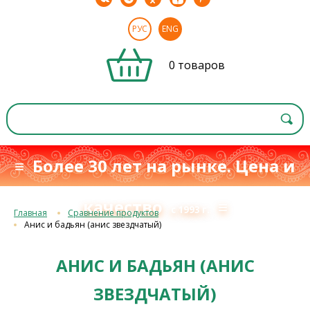
РУС
ENG
0 товаров
≡ Более 30 лет на рынке. Цена и
качество
≡
с 1993 г.
Главная
Сравнение продуктов
Анис и бадьян (анис звездчатый)
АНИС И БАДЬЯН (АНИС
ЗВЕЗДЧАТЫЙ)