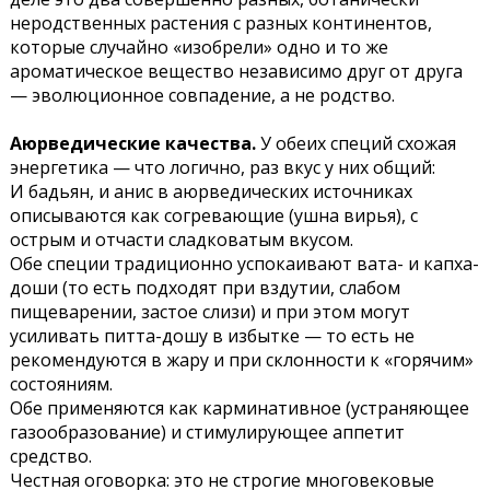
неродственных растения с разных континентов,
которые случайно «изобрели» одно и то же
ароматическое вещество независимо друг от друга
— эволюционное совпадение, а не родство.
Аюрведические качества.
У обеих специй схожая
энергетика — что логично, раз вкус у них общий:
И бадьян, и анис в аюрведических источниках
описываются как согревающие (ушна вирья), с
острым и отчасти сладковатым вкусом.
Обе специи традиционно успокаивают вата- и капха-
доши (то есть подходят при вздутии, слабом
пищеварении, застое слизи) и при этом могут
усиливать питта-дошу в избытке — то есть не
рекомендуются в жару и при склонности к «горячим»
состояниям.
Обе применяются как карминативное (устраняющее
газообразование) и стимулирующее аппетит
средство.
Честная оговорка: это не строгие многовековые