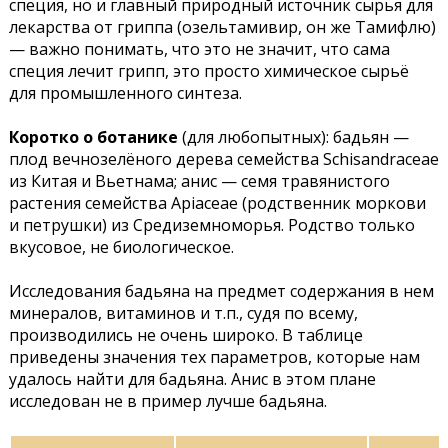
специя, но и главный природный источник сырья для
лекарства от гриппа (озельтамивир, он же Тамифлю)
— важно понимать, что это не значит, что сама
специя лечит грипп, это просто химическое сырьё
для промышленного синтеза.
Коротко о ботанике
(для любопытных): бадьян —
плод вечнозелёного дерева семейства Schisandraceae
из Китая и Вьетнама; анис — семя травянистого
растения семейства Apiaceae (родственник моркови
и петрушки) из Средиземноморья. Родство только
вкусовое, не биологическое.
Исследования бадьяна на предмет содержания в нем
минералов, витаминов и т.п., судя по всему,
производились не очень широко. В таблице
приведены значения тех параметров, которые нам
удалось найти для бадьяна. Анис в этом плане
исследован не в пример лучше бадьяна.