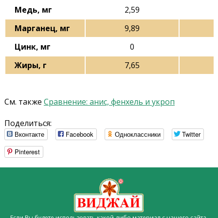
Медь, мг
2,59
Марганец, мг
9,89
Цинк, мг
0
Жиры, г
7,65
См. также
Сравнение: анис, фенхель и укроп
Поделиться:
Вконтакте
Facebook
Одноклассники
Twitter
Pinterest
Если Вы будете использовать какой-либо материал с нашего сайта,