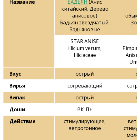
Название
БАДЬЯН
(Анис
китайский, Дерево
анисовое)
обык
Бадьян звездчатый,
Зо
Бадьяновые
STAR ANISE
illicium verum,
Pimpirv
Illiciaceae
Anisu
Umbe
Вкус
острый
о
Вирья
согревающий
согр
Випак
острый
о
Доши
ВК-П+
Действие
стимулирующее,
ветр
ветрогонное
стиму
моло