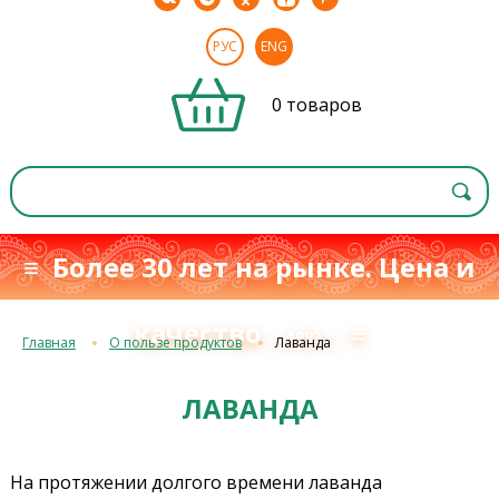
РУС
ENG
0 товаров
≡ Более 30 лет на рынке. Цена и
качество
≡
с 1993 г.
Главная
О пользе продуктов
Лаванда
ЛАВАНДА
На протяжении долгого времени лаванда