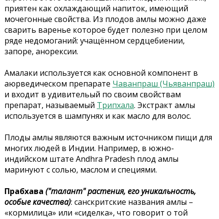
приятен как охлаждающий напиток, имеющий
мочегонные свойства. Из плодов амлы можно даже
сварить варенье которое будет полезно при целом
ряде недомоганий: учащённом сердцебиении,
запоре, анорексии.
Амалаки используется как основной компонент в
аюрведическом препарате
Чаванпраш (Чьяванпраш)
и входит в удивительый по своим свойствам
препарат, называемый
Трипхала
. Экстракт амлы
используется в шампунях и как масло для волос.
Плоды амлы являются важным источником пищи для
многих людей в Индии. Например, в южно-
индийском штате Andhra Pradesh плод амлы
маринуют с солью, маслом и специями.
Прабхава
("талант" растения, его уникальность,
особые качества)
: санскритские названия амлы –
«кормилица» или «сиделка», что говорит о той