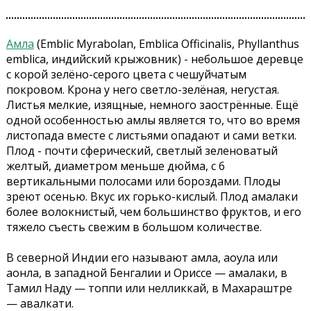
Амла
(Emblic Myrabolan, Emblica Officinalis, Phyllanthus
emblica, индийский крыжовник) - небольшое деревце
с корой зелёно-серого цвета с чешуйчатым
покровом. Крона у него светло-зелёная, негустая.
Листья мелкие, изящные, немного заострённые. Ещё
одной особенностью амлы является то, что во время
листопада вместе с листьями опадают и сами ветки.
Плод - почти сферический, светлый зеленоватый
желтый, диаметром меньше дюйма, с 6
вертикальными полосами или бороздами. Плоды
зреют осенью. Вкус их горько-кислый. Плод амалаки
более волокнистый, чем большинство фруктов, и его
тяжело съесть свежим в большом количестве.
В северной Индии его называют амла, аоула или
аонла, в западной Бенгалии и Ориссе — амалаки, в
Тамил Наду — топпи или нелликкай, в Махараштре
— авалкати.