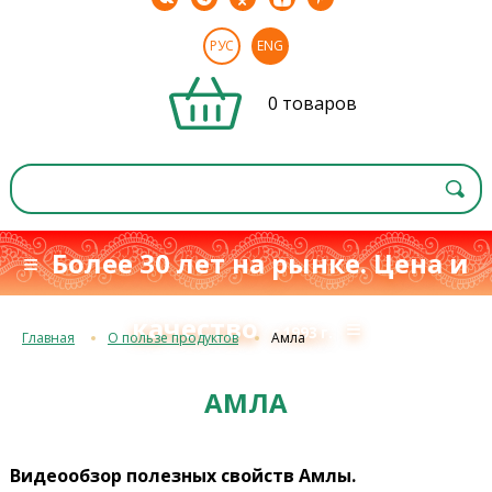
РУС
ENG
0 товаров
≡ Более 30 лет на рынке. Цена и
качество
≡
с 1993 г.
Главная
О пользе продуктов
Амла
АМЛА
Видеообзор полезных свойств Амлы.