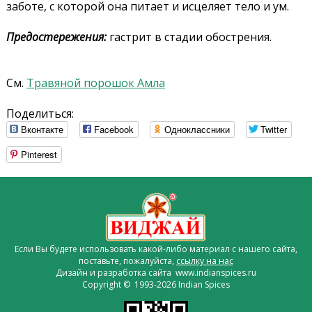
заботе, с которой она питает и исцеляет тело и ум.
Предостережения:
гастрит в стадии обострения.
См.
Травяной порошок Амла
Поделиться:
Вконтакте
Facebook
Одноклассники
Twitter
Pinterest
Если Вы будете использовать какой-либо материал с нашего сайта,
поставьте, пожалуйста,
ссылку на нас
Дизайн и разработка сайта www.indianspices.ru
Copyright © 1993-2026 Indian Spices